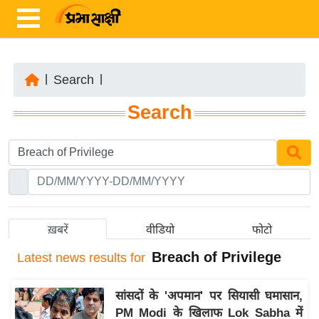
|
Search
|
ता
Search
ज़ा
ख
ब
र
रा
ष्ट्री
ख़बरें
वीडियो
फोटो
य
Breach of Privilege
Latest
news results for
अं
त
सांसदों के 'अपमान' पर सियासी घमासान,
र्रा
PM Modi के खिलाफ Lok Sabha में
ष्ट्री