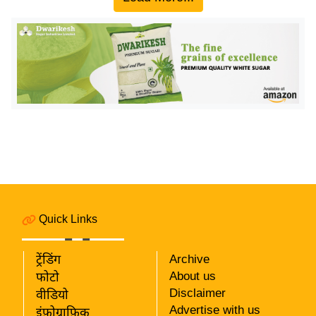
य
ब
ज
ट
खे
ल
क्रि
के
ट
I
P
L
Quick Links
2
0
ट्रेंडिंग
Archive
2
About us
फोटो
6
Disclaimer
वीडियो
Advertise with us
इंफ़ोग्राफ़िक
क्रा