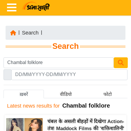
|
Search
|
ता
Search
ज़ा
ख
ब
र
रा
ष्ट्री
ख़बरें
वीडियो
फोटो
य
Chambal folklore
Latest
news results for
अं
त
चंबल के असली बीहड़ों में दिखेगा Action-
र्रा
तंत्र! Maddock Films की 'शक्तिशालिनी'
ष्ट्री