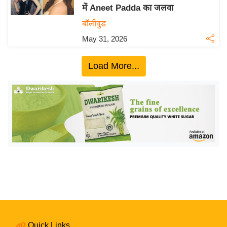
में Aneet Padda का जलवा
य
बॉलीवुड
बि
May 31, 2026
ज़
ने
Load More...
स
उ
द्यो
ग
ज
ग
त
वि
शे
ष
ज्ञ
रा
Quick Links