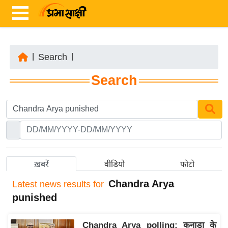
|
Search
|
ता
Search
ज़ा
ख
ब
र
रा
ष्ट्री
ख़बरें
वीडियो
फोटो
य
Chandra Arya
Latest
news results for
अं
punished
त
र्रा
Chandra Arya polling: कनाडा के
ष्ट्री