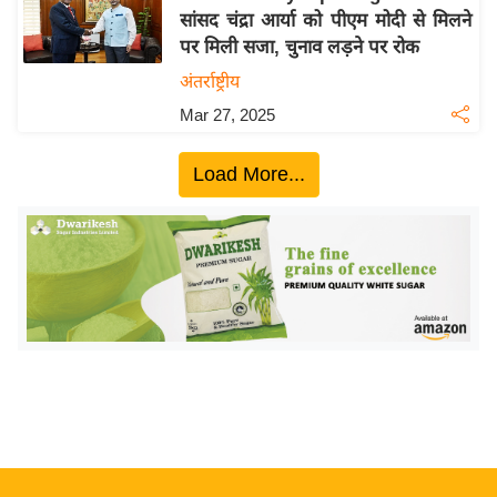
सांसद चंद्रा आर्या को पीएम मोदी से मिलने
य
पर मिली सजा, चुनाव लड़ने पर रोक
बि
अंतर्राष्ट्रीय
ज़
Mar 27, 2025
ने
स
Load More...
उ
द्यो
ग
ज
ग
त
वि
शे
ष
ज्ञ
रा