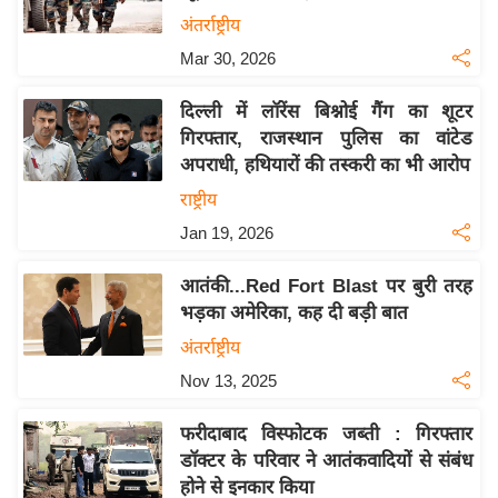
य
अंतर्राष्ट्रीय
बि
Mar 30, 2026
ज़
दिल्ली में लॉरेंस बिश्नोई गैंग का शूटर
ने
गिरफ्तार, राजस्थान पुलिस का वांटेड
स
अपराधी, हथियारों की तस्करी का भी आरोप
उ
राष्ट्रीय
द्यो
Jan 19, 2026
ग
ज
आतंकी...Red Fort Blast पर बुरी तरह
ग
भड़का अमेरिका, कह दी बड़ी बात
त
अंतर्राष्ट्रीय
वि
Nov 13, 2025
शे
ष
फरीदाबाद विस्फोटक जब्ती : गिरफ्तार
ज्ञ
डॉक्टर के परिवार ने आतंकवादियों से संबंध
रा
होने से इनकार किया