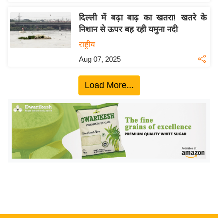
ख्सि
य
दिल्ली में बढ़ा बाढ़ का खतरा! खतरे के
त
निशान से ऊपर बह रही यमुना नदी
यं
राष्ट्रीय
ग
Aug 07, 2025
इं
डि
Load More...
या
सा
हि
त्य
ज
ग
त
ऑ
टो
व