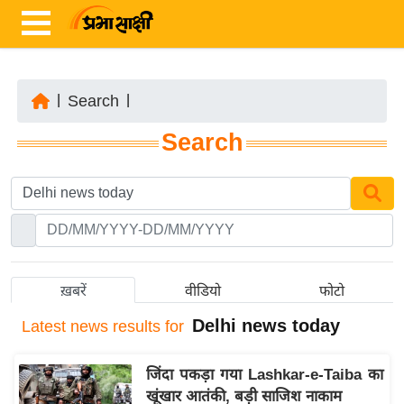
|
Search
|
ता
Search
ज़ा
ख
ब
र
रा
ष्ट्री
ख़बरें
वीडियो
फोटो
य
Delhi news today
Latest
news results for
अं
त
जिंदा पकड़ा गया Lashkar-e-Taiba का
र्रा
खूंखार आतंकी, बड़ी साजिश नाकाम
ष्ट्री