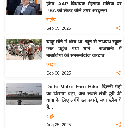
होगा, AAP विधायक मेहराज मलिक पर
इ
PSA को लेकर बोले उमर अब्दुल्ला
म
राष्ट्रीय
ई
Sep 09, 2025
-
पे
चाकू सीने में धंसा था, खून से लथपथ स्कूल
प
छात्र पहुंच गया थाने... राजधानी में
र
नाबालिगों की सनसनीखेज वारदात
मि
क्राइम
सा
Sep 06, 2025
ल
Delhi Metro Fare Hike: दिल्ली मेट्रो
बे
का किराया बढ़ा, अब सबसे लंबी दूरी की
मि
यात्रा के लिए लगेंगे 64 रुपये, नया स्लैब ये
सा
है...
ल
राष्ट्रीय
श
Aug 25, 2025