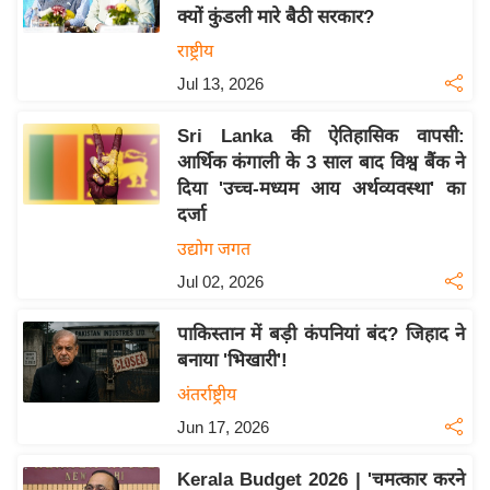
क्यों कुंडली मारे बैठी सरकार?
य
राष्ट्रीय
बि
Jul 13, 2026
ज़
ने
Sri Lanka की ऐतिहासिक वापसी:
स
आर्थिक कंगाली के 3 साल बाद विश्व बैंक ने
उ
दिया 'उच्च-मध्यम आय अर्थव्यवस्था' का
द्यो
दर्जा
ग
उद्योग जगत
ज
Jul 02, 2026
ग
त
पाकिस्तान में बड़ी कंपनियां बंद? जिहाद ने
वि
बनाया 'भिखारी'!
शे
अंतर्राष्ट्रीय
ष
Jun 17, 2026
ज्ञ
रा
Kerala Budget 2026 | 'चमत्कार करने