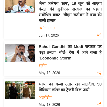
य
जैसा असंभव काम', 19 जून को आएगा
ब
केरल की यूडीएफ सरकार का पहला
ज
संशोधित बजट, सीएम सतीशन ने बयां की
माली हालत
ट
उद्योग जगत
खे
ल
Jun 17, 2026
क्रि
Rahul Gandhi का Modi सरकार पर
के
बड़ा हमला, बोले- देश में आने वाला है
ट
'Economic Storm'
I
राष्ट्रीय
P
May 19, 2026
L
2
भारत का कर्जा उतार रहा मालदीव, 50
0
मिलियन डॉलर का ट्रेजरी बिल जारी
2
अंतर्राष्ट्रीय
6
May 13, 2026
क्रा