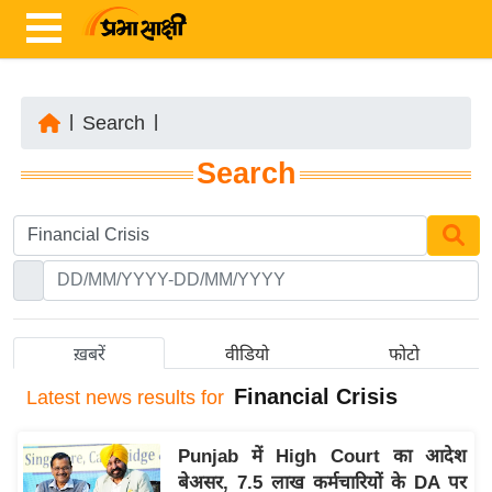
|
Search
|
ता
Search
ज़ा
ख
ब
र
रा
ष्ट्री
ख़बरें
वीडियो
फोटो
य
Financial Crisis
Latest
news results for
अं
त
Punjab में High Court का आदेश
र्रा
बेअसर, 7.5 लाख कर्मचारियों के DA पर
ष्ट्री