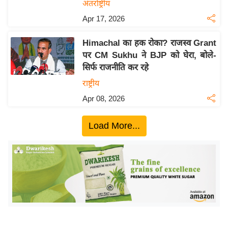
ख्सि
अंतर्राष्ट्रीय
य
Apr 17, 2026
त
Himachal का हक रोका? राजस्व Grant
यं
पर CM Sukhu ने BJP को घेरा, बोले-
ग
सिर्फ राजनीति कर रहे
इं
राष्ट्रीय
डि
या
Apr 08, 2026
सा
Load More...
हि
त्य
ज
ग
त
ऑ
टो
व