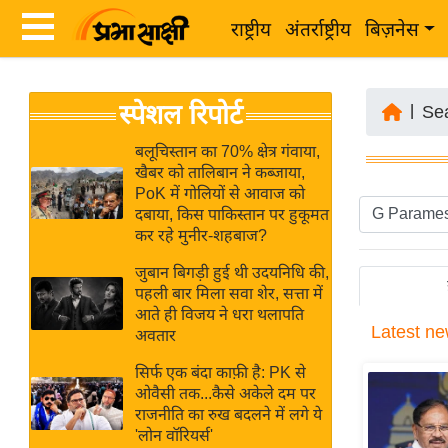
राष्ट्रीय
अंतर्राष्ट्रीय
बिज़नेस
Latest
ता
स्पेशल रिपोर्ट
News
|
Se
ज़ा
in
ख
बलूचिस्तान का 70% क्षेत्र गंवाया,
Hindi
खैबर को तालिबान ने कब्जाया,
ब
PoK में गोलियों से आवाज को
र
दबाया, किस पाकिस्तान पर हुकूमत
Hindi
कर रहे मुनीर-शहबाज?
राष्ट्रीय
News
अंतर्राष्ट्रीय
जुबान बिगड़ी हुई थी उदयनिधि की,
Live
पहली बार मिला सवा शेर, सत्ता में
बिज़नेस
आते ही विजय ने धरा थलापति
Latest
ne
उद्योग
अवतार
Breaking
जगत
News in
सिर्फ एक बंदा काफ़ी है: PK से
विशेषज्ञ
ओवैसी तक...कैसे अकेले दम पर
Hindi
राजनीति का रुख बदलने में लगे ये
राय
'लोन वॉरियर्स'