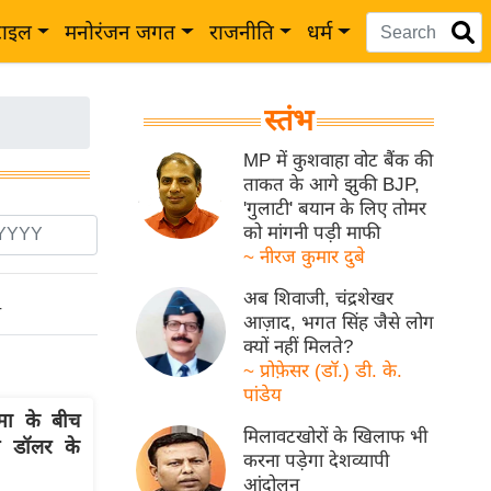
टाइल
मनोरंजन जगत
राजनीति
धर्म
स्तंभ
MP में कुशवाहा वोट बैंक की
ताकत के आगे झुकी BJP,
'गुलाटी' बयान के लिए तोमर
को मांगनी पड़ी माफी
~ नीरज कुमार दुबे
अब शिवाजी, चंद्रशेखर
ो
आज़ाद, भगत सिंह जैसे लोग
क्यों नहीं मिलते?
~ प्रोफ़ेसर (डॉ.) डी. के.
पांडेय
मा के बीच
मिलावटखोरों के खिलाफ भी
रब डॉलर के
करना पड़ेगा देशव्यापी
आंदोलन