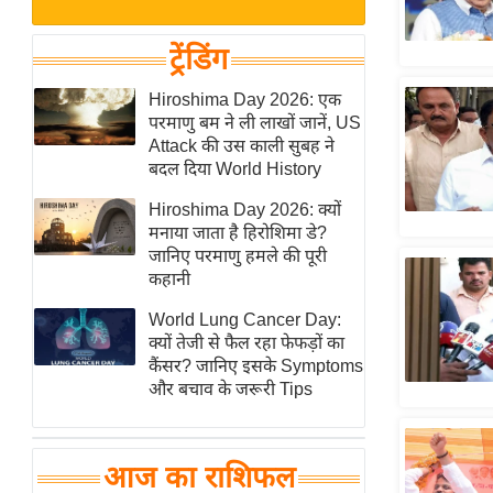
बजट
Hindi
खेल
News
ट्रेंडिंग
क्रिकेट
Hindi
Hiroshima Day 2026: एक
IPL
परमाणु बम ने ली लाखों जानें, US
Videos
2026
Attack की उस काली सुबह ने
क्राइम
बदल दिया World History
ई-पेपर
Hiroshima Day 2026: क्यों
मनाया जाता है हिरोशिमा डे?
मिसाल बेमिसाल
जानिए परमाणु हमले की पूरी
शख्सियत
कहानी
यंग इंडिया
World Lung Cancer Day:
साहित्य जगत
क्यों तेजी से फैल रहा फेफड़ों का
कैंसर? जानिए इसके Symptoms
ऑटो वर्ल्ड
और बचाव के जरूरी Tips
न्यूज ब्रीफ
मनोरंजन जगत
आज का राशिफल
बॉलीवुड