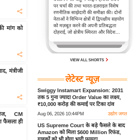
पर चर्चा की तथा भारत-इज़राइल विशेष
रणनीतिक साझेदारी की समीक्षा की। दोनों
नेताओं ने विभिन्न क्षेत्रों में द्विपक्षीय सहयोग
को मज़बूत करने की अपनी प्रतिबद्धता
 की मांग को
दोहराई, जो क्षेत्रीय स्थिरता और विदेश
नीति में भारत के बढ़ते महत्व को रेखांकित
करता है।
VIEW ALL SHORTS
, मंत्रीजी
लेटेस्ट न्यूज़
Swiggy Instamart Expansion: 2031
तक 5 गुना ज्यादा Order Value का लक्ष्य,
₹10,000 करोड़ की कमाई पर टिका दांव
तेज, CM
Aug 06, 2026 10:44PM
उद्योग जगत
 फैसला ही
US Supreme Court के बड़े फैसले के बाद
Amazon को मिला $600 Million रिफंड,
ग्राहकों को भी होगा भारी फायदा