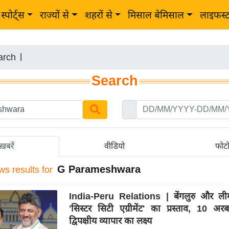
स्पोर्ट्स
राज्यों से
शहरों से
मिसाल बेमिसाल
लाइफस्
arch
|
Search
ख़बरें
वीडियो
फोट
G Parameshwara
ws results for
India-Peru Relations | बेंगलुरु और ली
'सिस्टर सिटी एग्रीमेंट' का प्रस्ताव, 10 अ
द्विपक्षीय व्यापार का लक्ष्य