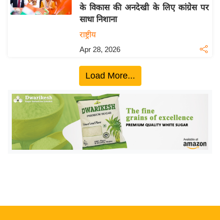
के विकास की अनदेखी के लिए कांग्रेस पर
य
साधा निशाना
बि
राष्ट्रीय
ज़
Apr 28, 2026
ने
स
Load More...
उ
द्यो
ग
ज
ग
त
वि
शे
ष
ज्ञ
रा