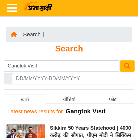
|
Search
|
ता
Search
ज़ा
ख
ब
र
रा
ष्ट्री
ख़बरें
वीडियो
फोटो
य
Gangtok Visit
Latest
news results for
अं
त
Sikkim 50 Years Statehood | 4000
र्रा
करोड़ की सौगात, पीएम मोदी ने सिक्किम
ष्ट्री