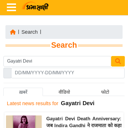
|
Search
|
ता
Search
ज़ा
ख
ब
र
रा
ष्ट्री
ख़बरें
वीडियो
फोटो
य
Gayatri Devi
Latest
news results for
अं
त
Gayatri Devi Death Anniversary:
र्रा
जब Indira Gandhi ने राजमाता को कहा
ष्ट्री