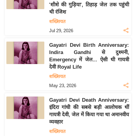
'शीशे की गुड़िया', तिहाड़ जेल तक पहुंची
य
थी रंजिश
बि
शख्सियत
ज़
Jul 29, 2026
ने
स
Gayatri Devi Birth Anniversary:
उ
Indira Gandhi से दुश्मनी,
द्यो
Emergency में जेल... ऐसी थी गायत्री
ग
देवी Royal Life
ज
शख्सियत
ग
May 23, 2026
त
वि
Gayatri Devi Death Anniversary:
शे
इंदिरा गांधी की सबसे बड़ी आलोचक थीं
ष
गायत्री देवी, जेल में किया गया था अमानवीय
ज्ञ
व्यवहार
रा
शख्सियत