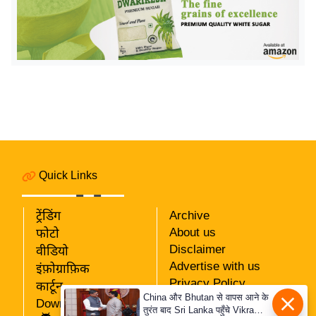
इ
म
ई
-
पे
प
र
मि
सा
Quick Links
ल
ट्रेंडिंग
Archive
बे
About us
फोटो
मि
Disclaimer
वीडियो
सा
Advertise with us
इंफ़ोग्राफ़िक
ल
Privacy Policy
कार्टून
China और Bhutan से वापस आने के
RSS
श
Download App
तुरंत बाद Sri Lanka पहुँचे Vikram