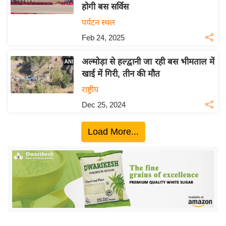
होगी बस सर्विस
इ
पर्यटन स्थल
म
Feb 24, 2025
ई
-
अल्मोड़ा से हल्द्वानी जा रही बस भीमताल में
पे
खाई में गिरी, तीन की मौत
प
राष्ट्रीय
र
Dec 25, 2024
मि
सा
Load More...
ल
बे
मि
सा
ल
श