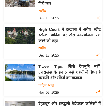
गिरी कार
य
राष्ट्रीय
बि
Dec 18, 2025
ज़
ने
High Court ने हल्द्वानी में अवैध ‘स्ट्रीट
स
स्टॉल’, पार्किंग पर ठोस कार्ययोजना पेश
उ
करने को कहा
द्यो
राष्ट्रीय
ग
Dec 18, 2025
ज
ग
Travel Tips: सिर्फ देवभूमि नहीं,
त
उत्तराखंड के इन 5 बड़े शहरों में छिपा है
वि
संस्कृति और सौंदर्य का खजाना
शे
पर्यटन स्थल
ष
Nov 05, 2025
ज्ञ
रा
देहरादून और हल्द्वानी मेडिकल कॉलेजों में