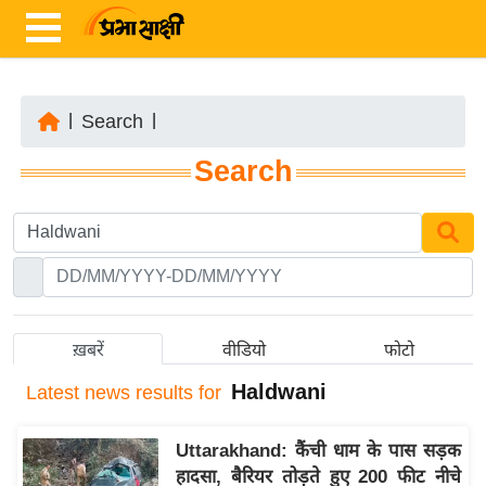
|
Search
|
ता
Search
ज़ा
ख
ब
र
रा
ष्ट्री
ख़बरें
वीडियो
फोटो
य
Haldwani
Latest
news results for
अं
त
Uttarakhand: कैंची धाम के पास सड़क
र्रा
हादसा, बैरियर तोड़ते हुए 200 फीट नीचे
ष्ट्री