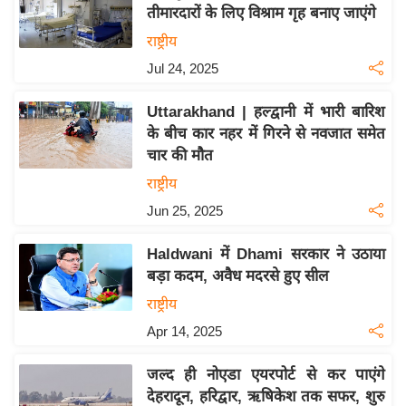
य
तीमारदारों के लिए विश्राम गृह बनाए जाएंगे
ब
राष्ट्रीय
ज
Jul 24, 2025
ट
खे
Uttarakhand | हल्द्वानी में भारी बारिश
ल
के बीच कार नहर में गिरने से नवजात समेत
चार की मौत
क्रि
के
राष्ट्रीय
ट
Jun 25, 2025
I
Haldwani में Dhami सरकार ने उठाया
P
बड़ा कदम, अवैध मदरसे हुए सील
L
राष्ट्रीय
2
0
Apr 14, 2025
2
जल्द ही नोएडा एयरपोर्ट से कर पाएंगे
6
देहरादून, हरिद्वार, ऋषिकेश तक सफर, शुरु
क्रा