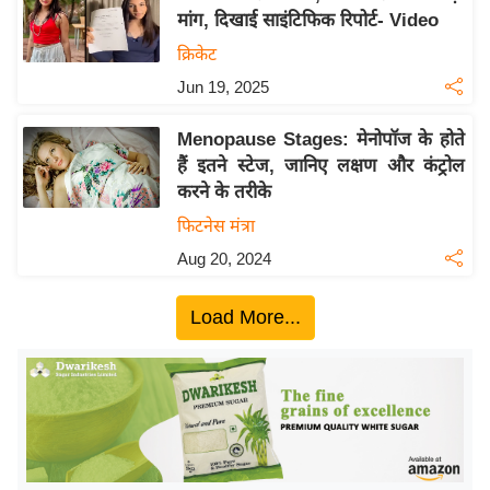
मांग, दिखाई साइंटिफिक रिपोर्ट- Video
य
क्रिकेट
बि
ज़
Jun 19, 2025
ने
Menopause Stages: मेनोपॉज के होते
स
हैं इतने स्टेज, जानिए लक्षण और कंट्रोल
उ
करने के तरीके
द्यो
फिटनेस मंत्रा
ग
Aug 20, 2024
ज
ग
Load More...
त
वि
शे
ष
ज्ञ
रा