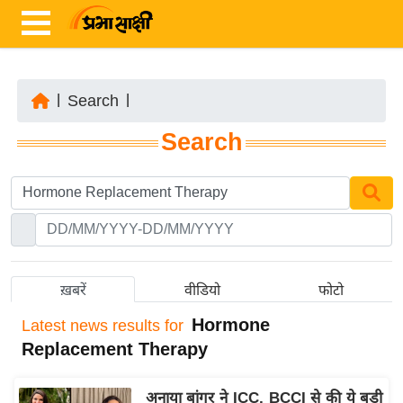
|
Search
|
ता
Search
ज़ा
ख
ब
र
रा
ष्ट्री
ख़बरें
वीडियो
फोटो
य
Hormone
Latest
news results for
अं
Replacement Therapy
त
र्रा
अनाया बांगर ने ICC, BCCI से की ये बड़ी
ष्ट्री