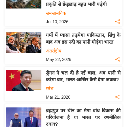
प्रकृति से छेड़छाड़ बहुत भारी पड़ेगी
य
समसामयिक
बि
Jul 10, 2026
ज़
ने
गर्मी में प्यासा तड़पेगा पाकिस्तान, सिंधु के
स
बाद अब इस नदी का पानी मोड़ेगा भारत
उ
अंतर्राष्ट्रीय
द्यो
May 22, 2026
ग
ज
ड्रैगन ने चल दी है नई चाल, अब पानी से
ग
करेगा वार, भारत आखिर कैसे देगा जवाब?
त
स्तंभ
वि
Mar 21, 2026
शे
ष
ब्रह्मपुत्र पर चीन का मेगा बांध विकास की
ज्ञ
परियोजना है या भारत पर रणनीतिक
रा
दबाव?