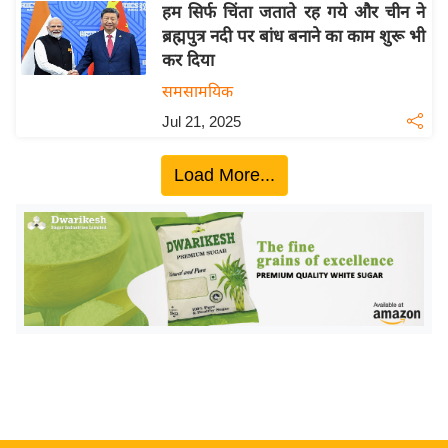
ख्सि
हम सिर्फ चिंता जताते रह गये और चीन ने
य
ब्रह्मपुत्र नदी पर बांध बनाने का काम शुरू भी
त
कर दिया
यं
समसामयिक
ग
Jul 21, 2025
इं
डि
Load More...
या
सा
हि
त्य
ज
ग
त
ऑ
टो
व