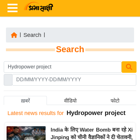
|
Search
|
ता
Search
ज़ा
ख
ब
र
रा
ष्ट्री
ख़बरें
वीडियो
फोटो
य
Hydropower project
Latest
news results for
अं
त
India के लिए Water Bomb बना रहे Xi
र्रा
Jinping को चीनी वैज्ञानिकों ने दी चेतावनी,
ष्ट्री