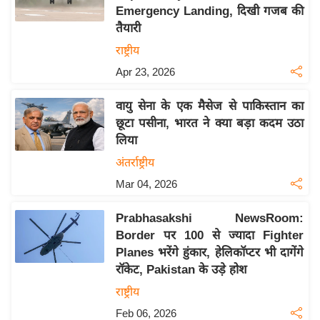
Emergency Landing, दिखी गजब की
य
तैयारी
बि
राष्ट्रीय
ज़
Apr 23, 2026
ने
स
वायु सेना के एक मैसेज से पाकिस्तान का
उ
छूटा पसीना, भारत ने क्या बड़ा कदम उठा
द्यो
लिया
ग
अंतर्राष्ट्रीय
ज
Mar 04, 2026
ग
त
Prabhasakshi NewsRoom:
वि
Border पर 100 से ज्यादा Fighter
शे
Planes भरेंगे हुंकार, हेलिकॉप्टर भी दागेंगे
ष
रॉकेट, Pakistan के उड़े होश
ज्ञ
राष्ट्रीय
रा
Feb 06, 2026