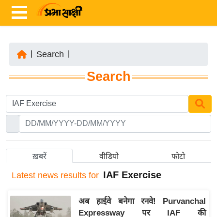
|
Search
|
ता
Search
ज़ा
ख
ब
र
रा
ष्ट्री
ख़बरें
वीडियो
फोटो
य
IAF Exercise
Latest
news results for
अं
त
अब हाईवे बनेगा रनवे! Purvanchal
र्रा
Expressway पर IAF की
ष्ट्री