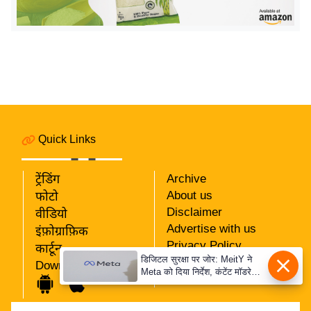
इ
म
ई
-
पे
प
र
Quick Links
मि
सा
ट्रेंडिंग
Archive
ल
About us
फोटो
Disclaimer
वीडियो
बे
Advertise with us
इंफ़ोग्राफ़िक
मि
Privacy Policy
कार्टून
सा
डिजिटल सुरक्षा पर जोर: MeitY ने
RSS
Download App
Meta को दिया निर्देश, कंटेंट मॉडरेशन
ल
Our Team
मजबूत करे
श