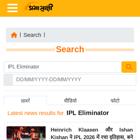
|
Search
|
ता
Search
ज़ा
ख
ब
र
रा
ष्ट्री
ख़बरें
वीडियो
फोटो
य
IPL Eliminator
Latest
news results for
अं
त
Heinrich Klaasen और Ishan
र्रा
Kishan ने IPL 2026 में रचा इतिहास, बने
ष्ट्री