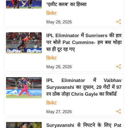
'एलीट क्लब' का हिस्सा
य
क्रिकेट
बि
May 28, 2026
ज़
ने
IPL Eliminator में Sunrisers की हार
स
पर बोले Pat Cummins- हम बस थोड़ा
उ
सा ही दूर रह गए
द्यो
क्रिकेट
ग
May 28, 2026
ज
ग
IPL Eliminator में Vaibhav
त
Suryavanshi का तूफान, 29 गेंदों में 97
वि
रन ठोक तोड़ा Chris Gayle का रिकॉर्ड
शे
क्रिकेट
ष
May 27, 2026
ज्ञ
रा
Suryavanshi से निपटने के लिए Pat