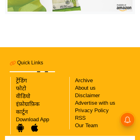
इ
म
ई
-
पे
प
र
Quick Links
मि
सा
ट्रेंडिंग
Archive
ल
About us
फोटो
Disclaimer
वीडियो
बे
Advertise with us
इंफ़ोग्राफ़िक
मि
Privacy Policy
कार्टून
सा
RSS
Download App
ल
Our Team
श