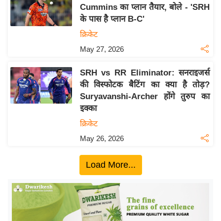
य
Cummins का प्लान तैयार, बोले - 'SRH
ब
के पास है प्लान B-C'
ज
क्रिकेट
ट
May 27, 2026
खे
ल
SRH vs RR Eliminator: सनराइजर्स
की विस्फोटक बैटिंग का क्या है तोड़?
क्रि
Suryavanshi-Archer होंगे तुरुप का
के
इक्का
ट
क्रिकेट
I
May 26, 2026
P
L
Load More...
2
0
2
6
क्रा