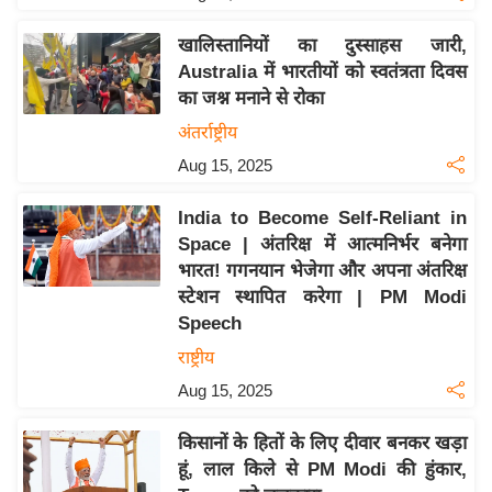
य
ब
खालिस्तानियों का दुस्साहस जारी,
ज
Australia में भारतीयों को स्वतंत्रता दिवस
ट
का जश्न मनाने से रोका
खे
अंतर्राष्ट्रीय
ल
Aug 15, 2025
क्रि
India to Become Self-Reliant in
के
Space | अंतरिक्ष में आत्मनिर्भर बनेगा
ट
भारत! गगनयान भेजेगा और अपना अंतरिक्ष
I
स्टेशन स्थापित करेगा | PM Modi
P
Speech
L
राष्ट्रीय
2
Aug 15, 2025
0
2
किसानों के हितों के लिए दीवार बनकर खड़ा
6
हूं, लाल किले से PM Modi की हुंकार,
क्रा