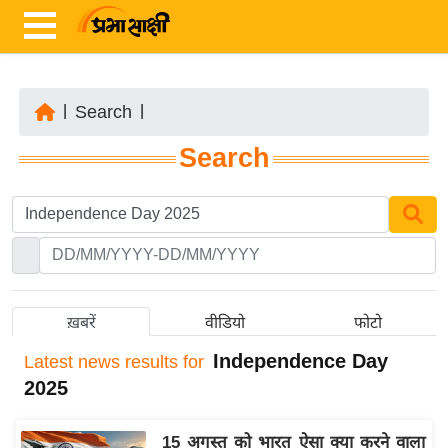
|
Search
|
ता
Search
ज़ा
ख
ब
र
रा
ष्ट्री
ख़बरें
वीडियो
फोटो
य
Independence Day
Latest
news results for
अं
2025
त
र्रा
15 अगस्त को भारत ऐसा क्या करने वाला
ष्ट्री