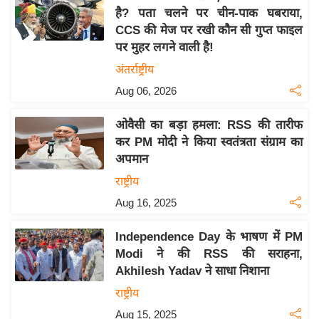
है? पता चलने पर चीन-पाक घबराया,
य
CCS की मेज पर रखी कौन सी गुप्त फाइल
बि
पर मुहर लगने वाली है!
ज़
अंतर्राष्ट्रीय
ने
Aug 06, 2026
स
उ
ओवैसी का बड़ा हमला: RSS की तारीफ
द्यो
कर PM मोदी ने किया स्वतंत्रता संग्राम का
ग
अपमान
ज
राष्ट्रीय
ग
Aug 16, 2025
त
वि
Independence Day के भाषण में PM
शे
Modi ने की RSS की सराहना,
ष
Akhilesh Yadav ने साधा निशाना
ज्ञ
राष्ट्रीय
रा
Aug 15, 2025