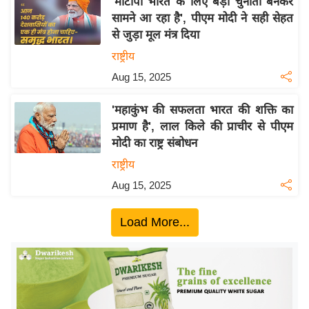
'मोटापा भारत के लिए बड़ी चुनौती बनकर
ख्सि
सामने आ रहा है', पीएम मोदी ने सही सेहत
य
से जुड़ा मूल मंत्र दिया
त
राष्ट्रीय
यं
Aug 15, 2025
ग
इं
'महाकुंभ की सफलता भारत की शक्ति का
डि
प्रमाण है', लाल किले की प्राचीर से पीएम
या
मोदी का राष्ट्र संबोधन
सा
राष्ट्रीय
हि
Aug 15, 2025
त्य
ज
Load More...
ग
त
ऑ
टो
व