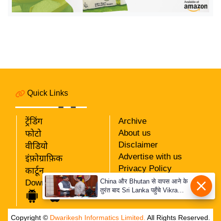
र्ल्ड
न्यू
ज
ब्री
फ
म
नो
Quick Links
रं
ज
ट्रेंडिंग
Archive
न
About us
फोटो
ज
Disclaimer
वीडियो
ग
Advertise with us
इंफ़ोग्राफ़िक
त
Privacy Policy
कार्टून
RSS
बॉ
China और Bhutan से वापस आने के
Download App
तुरंत बाद Sri Lanka पहुँचे Vikram
Our Team
ली
Misri, भारत के जबरदस्त दाँव से
वु
दुनिया हुई हैरान
Copyright ©
Dwarikesh Informatics Limited.
All Rights Reserved.