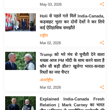
य
May 03, 2026
ब
ज
Holi से पहले गले मिले India-Canada,
ट
कड़वाहट भुला कर दोनों देशों ने कर लिये
कई ऐतिहासिक समझौते
खे
ल
राष्ट्रीय
Mar 02, 2026
क्रि
के
Trump को भरे मंच से चुनौती देने वाला
ट
शख्स आज PM मोदी के साथ करने वाला है
I
कौन सी बड़ी डील? खुलेगा भारत-कनाडा
P
रिश्तों का नया चैप्टर
L
अंतर्राष्ट्रीय
2
Mar 02, 2026
0
2
Explained India-Canada Fresh
6
Relation | Mark Carney का भारत
क्रा