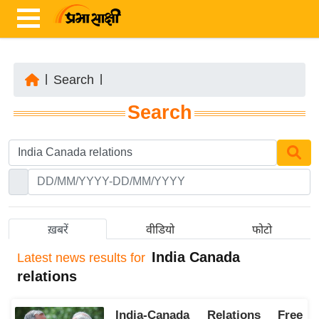
|
Search
|
ता
Search
ज़ा
ख
ब
र
रा
ष्ट्री
ख़बरें
वीडियो
फोटो
य
India Canada
Latest
news results for
अं
relations
त
र्रा
India-Canada Relations Free
ष्ट्री