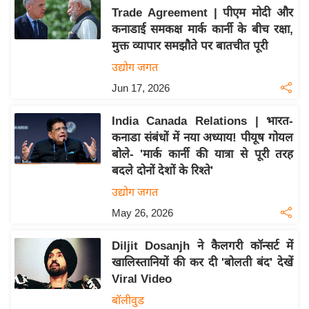
Trade Agreement | पीएम मोदी और
य
कनाडाई समकक्ष मार्क कार्नी के बीच रक्षा,
बि
मुक्त व्यापार समझौते पर बातचीत पूरी
ज़
उद्योग जगत
ने
Jun 17, 2026
स
उ
India Canada Relations | भारत-
द्यो
कनाडा संबंधों में नया अध्याय! पीयूष गोयल
ग
बोले- 'मार्क कार्नी की यात्रा से पूरी तरह
ज
बदले दोनों देशों के रिश्ते'
ग
उद्योग जगत
त
May 26, 2026
वि
शे
Diljit Dosanjh ने कैलगरी कॉन्सर्ट में
ष
खालिस्तानियों की कर दी 'बोलती बंद' देखें
ज्ञ
Viral Video
रा
बॉलीवुड