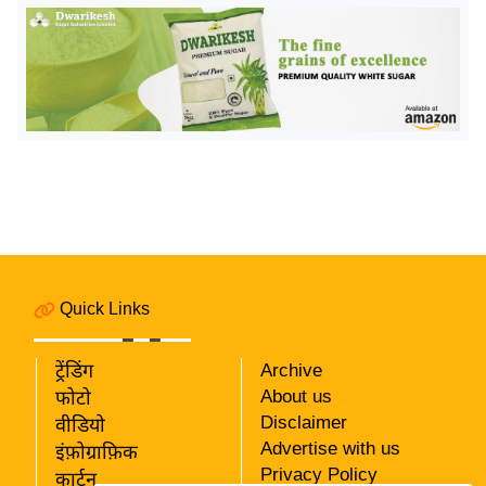
र्ल्ड
न्यू
ज
ब्री
फ
म
नो
रं
ज
न
Quick Links
ज
ग
त
ट्रेंडिंग
Archive
About us
फोटो
बॉ
Disclaimer
वीडियो
ली
Advertise with us
इंफ़ोग्राफ़िक
वु
Privacy Policy
कार्टून