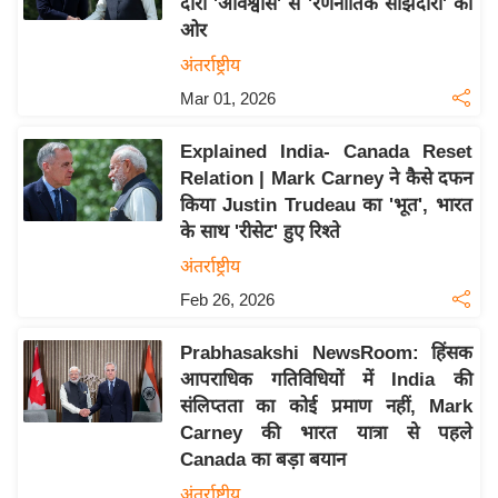
दौरा 'अविश्वास' से 'रणनीतिक साझेदारी' की
इ
ओर
म
अंतर्राष्ट्रीय
ई
Mar 01, 2026
-
पे
Explained India- Canada Reset
प
Relation | Mark Carney ने कैसे दफन
किया Justin Trudeau का 'भूत', भारत
र
के साथ 'रीसेट' हुए रिश्ते
मि
अंतर्राष्ट्रीय
सा
ल
Feb 26, 2026
Prabhasakshi NewsRoom: हिंसक
बे
आपराधिक गतिविधियों में India की
मि
संलिप्तता का कोई प्रमाण नहीं, Mark
सा
Carney की भारत यात्रा से पहले
ल
Canada का बड़ा बयान
श
अंतर्राष्ट्रीय