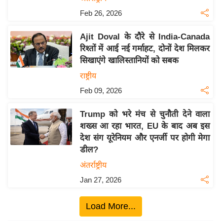
ख्सि
Feb 26, 2026
य
त
Ajit Doval के दौरे से India-Canada
यं
रिश्तों में आई नई गर्माहट, दोनों देश मिलकर
ग
सिखाएंगे खालिस्तानियों को सबक
इं
राष्ट्रीय
डि
Feb 09, 2026
या
सा
Trump को भरे मंच से चुनौती देने वाला
हि
शख्स आ रहा भारत, EU के बाद अब इस
त्य
देश संग यूरेनियम और एनर्जी पर होगी मेगा
ज
डील?
ग
अंतर्राष्ट्रीय
त
Jan 27, 2026
ऑ
टो
Load More...
व