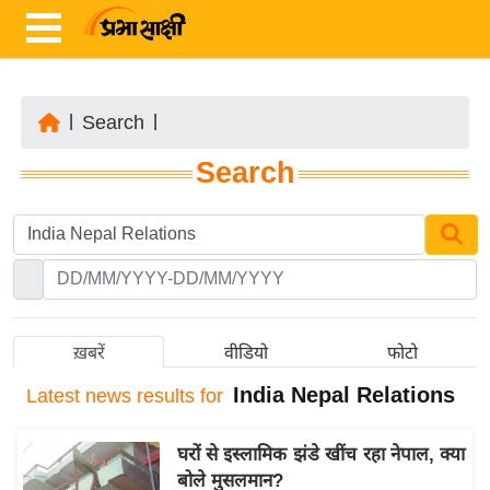
|
Search
|
ता
Search
ज़ा
ख
ब
र
रा
ष्ट्री
ख़बरें
वीडियो
फोटो
य
India Nepal Relations
Latest
news results for
अं
त
घरों से इस्लामिक झंडे खींच रहा नेपाल, क्या
र्रा
बोले मुसलमान?
ष्ट्री