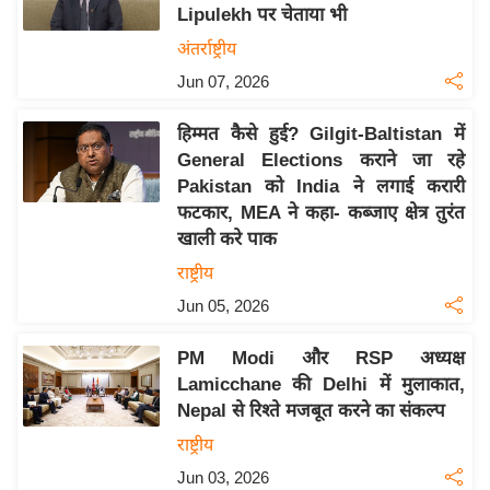
Lipulekh पर चेताया भी
इ
अंतर्राष्ट्रीय
म
Jun 07, 2026
ई
-
हिम्मत कैसे हुई? Gilgit-Baltistan में
पे
General Elections कराने जा रहे
प
Pakistan को India ने लगाई करारी
र
फटकार, MEA ने कहा- कब्जाए क्षेत्र तुरंत
मि
खाली करे पाक
सा
राष्ट्रीय
ल
Jun 05, 2026
बे
PM Modi और RSP अध्यक्ष
मि
Lamicchane की Delhi में मुलाकात,
सा
Nepal से रिश्ते मजबूत करने का संकल्प
ल
राष्ट्रीय
श
Jun 03, 2026