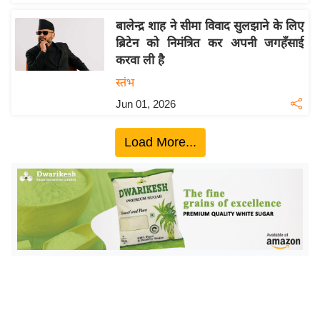
ख्सि
य
बालेन्द्र शाह ने सीमा विवाद सुलझाने के लिए
त
ब्रिटेन को निमंत्रित कर अपनी जगहँसाई
करवा ली है
यं
ग
स्तंभ
इं
Jun 01, 2026
डि
या
Load More...
सा
हि
त्य
ज
ग
त
ऑ
टो
व