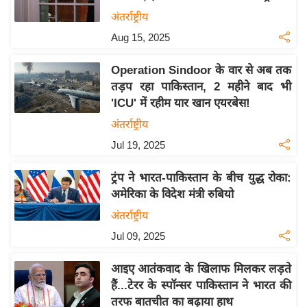
य
अंतर्राष्ट्रीय
ब
Aug 15, 2025
ज
ट
Operation Sindoor के वार से अब तक
खे
तड़प रहा पाकिस्तान, 2 महीने बाद भी
ल
'ICU' में रहीम यार खान एयरबेस!
क्रि
अंतर्राष्ट्रीय
के
Jul 19, 2025
ट
I
ट्रंप ने भारत-पाकिस्तान के बीच युद्ध रोका:
अमेरिका के विदेश मंत्री रुबियो
P
L
अंतर्राष्ट्रीय
2
Jul 09, 2025
0
2
आइए आतंकवाद के खिलाफ मिलकर लड़ते
6
हैं...टेरर के स्पॉन्सर पाकिस्तान ने भारत की
तरफ बातचीत का बढ़ाया हाथ
क्रा