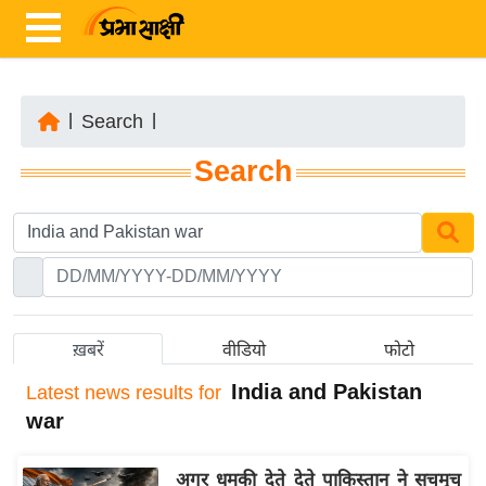
|
Search
|
ता
Search
ज़ा
ख
ब
र
रा
ष्ट्री
ख़बरें
वीडियो
फोटो
य
India and Pakistan
Latest
news results for
अं
war
त
र्रा
अगर धमकी देते देते पाकिस्तान ने सचमुच
ष्ट्री