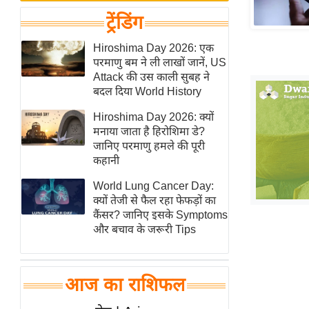
बजट
Hindi
ट्रेंडिंग
खेल
News
क्रिकेट
Hiroshima Day 2026: एक
Hindi
परमाणु बम ने ली लाखों जानें, US
IPL
Attack की उस काली सुबह ने
Videos
2026
बदल दिया World History
क्राइम
Hiroshima Day 2026: क्यों
ई-पेपर
मनाया जाता है हिरोशिमा डे?
जानिए परमाणु हमले की पूरी
मिसाल बेमिसाल
कहानी
शख्सियत
World Lung Cancer Day:
यंग इंडिया
क्यों तेजी से फैल रहा फेफड़ों का
साहित्य जगत
कैंसर? जानिए इसके Symptoms
और बचाव के जरूरी Tips
ऑटो वर्ल्ड
न्यूज ब्रीफ
मनोरंजन जगत
आज का राशिफल
बॉलीवुड