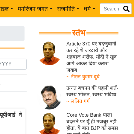
टाइल
मनोरंजन जगत
राजनीति
धर्म
स्तंभ
Article 370 पर बदजुबानी
कर रहे थे जरदारी और
शहबाज शरीफ, मोदी ने खुद
आगे आकर दिया करारा
जवाब
~ नीरज कुमार दुबे
ो
उन्नत बचपन की पहली शर्त-
स्वस्थ भोजन, स्वस्थ भविष्य
~ ललित गर्ग
यूपीआई ने
Core Vote Bank पाला
बदलने पर यूँ ही मजबूर नहीं
होता, ये बात BJP को समझ