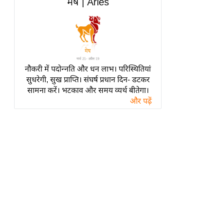
मेष | Aries
हॉलीवुड
फिल्म समीक्षा
Breaking
News
लाइफस्टाइल
नौकरी में पदोन्नति और धन लाभ। परिस्थितियां
टेक्नॉलॉजी
सुधरेगी, सुख प्राप्ति। संघर्ष प्रधान दिन- डटकर
सामना करें। भटकाव और समय व्यर्थ बीतेगा।
ब्यूटी/फैशन
और पढ़ें
घरेलू नुस्खे
पर्यटन स्थल
फिटनेस मंत्रा
रिलेशनशिप
राजनीति
विश्लेषण
समसामयिक
मातृभूमि