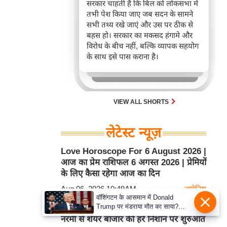
सरकार चाहती है कि बिल को लोकसभा में
तभी पेश किया जाए जब सदन के सामने
सभी तथ्य रखे जाएं और उस पर ठीक से
बहस हो। सरकार का मकसद हंगामे और
विरोध के बीच नहीं, बल्कि व्यापक सहयोग
के साथ इसे पास कराना है।
VIEW ALL SHORTS
लेटेस्ट न्यूज़
Love Horoscope For 6 August 2026 |
आज का प्रेम राशिफल 6 अगस्त 2026 | प्रेमियों
के लिए कैसा रहेगा आज का दिन
Aug 06, 2026 10:49AM
ज्योतिष
वॉशिंगटन के आसमान में Donald
Trump पर मंडराया मौत का साया?
Sensex 201 अंक उछला, crude oil में
राष्ट्रपति के हेलिकॉप्टर के सामने
नरमी से शेयर बाजार की हरे निशान पर शुरुआत
अचानक आ गया पैसेंजर प्लेन!