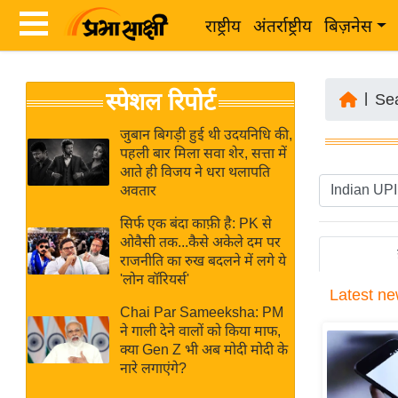
राष्ट्रीय
अंतर्राष्ट्रीय
बिज़नेस
Latest
ता
स्पेशल रिपोर्ट
News
|
Se
ज़ा
in
ख
जुबान बिगड़ी हुई थी उदयनिधि की,
Hindi
पहली बार मिला सवा शेर, सत्ता में
ब
आते ही विजय ने धरा थलापति
र
अवतार
Hindi
राष्ट्रीय
सिर्फ एक बंदा काफ़ी है: PK से
News
अंतर्राष्ट्रीय
ओवैसी तक...कैसे अकेले दम पर
Live
राजनीति का रुख बदलने में लगे ये
बिज़नेस
'लोन वॉरियर्स'
Latest
ne
उद्योग
Breaking
Chai Par Sameeksha: PM
जगत
News in
ने गाली देने वालों को किया माफ,
विशेषज्ञ
क्या Gen Z भी अब मोदी मोदी के
Hindi
नारे लगाएंगे?
राय