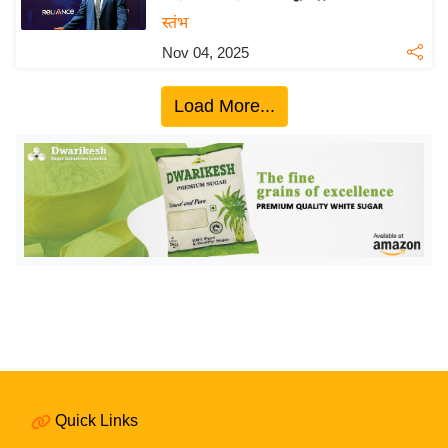
य
स्तंभ
बि
Nov 04, 2025
ज़
ने
Load More...
स
उ
द्यो
ग
ज
ग
त
वि
शे
ष
ज्ञ
Quick Links
रा