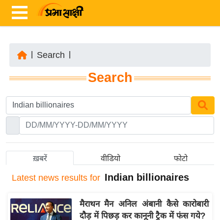
|
Search
|
ता
Search
ज़ा
ख
ब
र
रा
ष्ट्री
ख़बरें
वीडियो
फोटो
य
Indian billionaires
Latest
news results for
अं
त
मैराथन मैन अनिल अंबानी कैसे कारोबारी
र्रा
दौड़ में पिछड़ कर कानूनी ट्रैक में फंस गये?
ष्ट्री