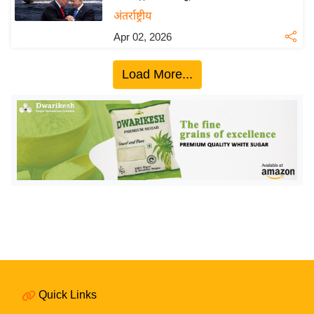
य
अंतर्राष्ट्रीय
बि
Apr 02, 2026
ज़
ने
Load More...
स
उ
द्यो
ग
ज
ग
त
वि
शे
ष
ज्ञ
Quick Links
रा