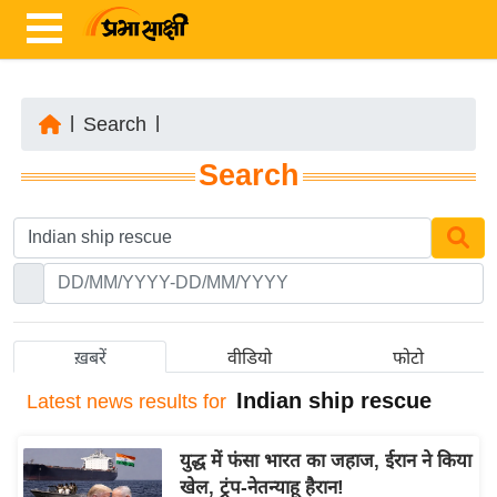
|
Search
|
ता
Search
ज़ा
ख
ब
र
रा
ष्ट्री
ख़बरें
वीडियो
फोटो
य
Indian ship rescue
Latest
news results for
अं
त
युद्ध में फंसा भारत का जहाज, ईरान ने किया
र्रा
खेल, ट्रंप-नेतन्याहू हैरान!
ष्ट्री