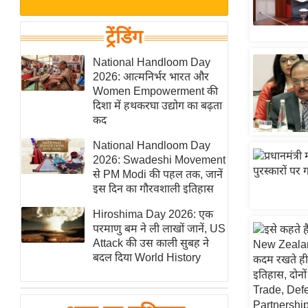
बजट
Hindi
खेल
News
ट्रेंडिंग
क्रिकेट
Hindi
National Handloom Day
IPL
2026: आत्मनिर्भर भारत और
Videos
2026
Women Empowerment की
क्राइम
दिशा में हथकरघा उद्योग का बढ़ता
कद
ई-पेपर
National Handloom Day
मिसाल बेमिसाल
2026: Swadeshi Movement
शख्सियत
से PM Modi की पहल तक, जानें
यंग इंडिया
इस दिन का गौरवशाली इतिहास
साहित्य जगत
Hiroshima Day 2026: एक
परमाणु बम ने ली लाखों जानें, US
ऑटो वर्ल्ड
Attack की उस काली सुबह ने
न्यूज ब्रीफ
बदल दिया World History
मनोरंजन जगत
बॉलीवुड