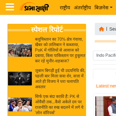
राष्ट्रीय
अंतर्राष्ट्रीय
बिज़नेस
Latest
ता
स्पेशल रिपोर्ट
News
|
Se
ज़ा
in
ख
बलूचिस्तान का 70% क्षेत्र गंवाया,
Hindi
खैबर को तालिबान ने कब्जाया,
ब
PoK में गोलियों से आवाज को
र
दबाया, किस पाकिस्तान पर हुकूमत
Hindi
कर रहे मुनीर-शहबाज?
राष्ट्रीय
News
अंतर्राष्ट्रीय
जुबान बिगड़ी हुई थी उदयनिधि की,
Live
पहली बार मिला सवा शेर, सत्ता में
बिज़नेस
आते ही विजय ने धरा थलापति
Latest
ne
उद्योग
अवतार
Breaking
जगत
News in
सिर्फ एक बंदा काफ़ी है: PK से
विशेषज्ञ
ओवैसी तक...कैसे अकेले दम पर
Hindi
राजनीति का रुख बदलने में लगे ये
राय
'लोन वॉरियर्स'