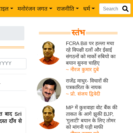
टाइल
मनोरंजन जगत
राजनीति
धर्म
स्तंभ
FCRA Bill पर हल्ला मचा
रहे विपक्षी दलों और ईसाई
संगठनों को मार्को रुबियो का
बयान सुनना चाहिए
~ नीरज कुमार दुबे
राजेंद्र माथुर- विचारों की
ो
पत्रकारिता के नायक
~ प्रो. संजय द्विवेदी
MP में कुशवाहा वोट बैंक की
त बाद Sri
ताकत के आगे झुकी BJP,
'गुलाटी' बयान के लिए तोमर
्त दाँव से
को मांगनी पड़ी माफी