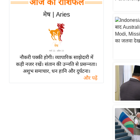
आज का राशिफल
हॉलीवुड
फिल्म समीक्षा
मेष | Aries
Breaking
News
लाइफस्टाइल
टेक्नॉलॉजी
नौकरी पक्की होगी। व्यापारिक साझेदारी में
ब्यूटी/फैशन
कड़ी नजर रखें। संतान की उन्नति से प्रसन्नता।
घरेलू नुस्खे
अशुभ समाचार, धन हानि और दुर्घटना।
और पढ़ें
पर्यटन स्थल
फिटनेस मंत्रा
रिलेशनशिप
राजनीति
विश्लेषण
समसामयिक
मातृभूमि