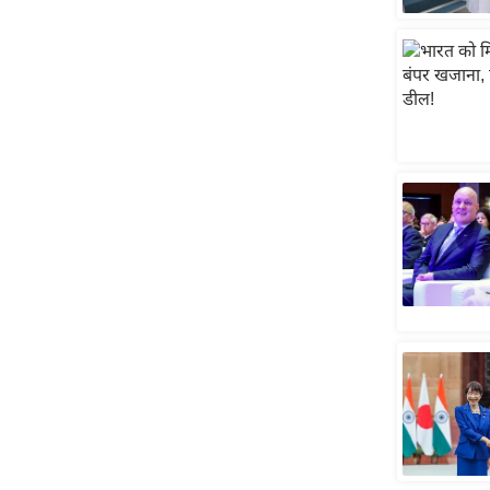
स्तंभ
एम.
आर.
आई.
चाय पर
समीक्षा
धर्म
ज्योतिष
प्रभु
महिमा/
धर्मस्थल
व्रत
त्योहार
राशिफल
विशेष