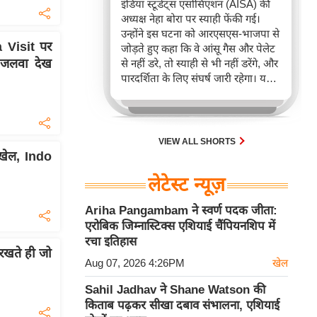
इंडिया स्टूडेंट्स एसोसिएशन (AISA) की
अध्यक्ष नेहा बोरा पर स्याही फेंकी गई।
उन्होंने इस घटना को आरएसएस-भाजपा से
 Visit पर
जोड़ते हुए कहा कि वे आंसू गैस और पेलेट
जलवा देख
से नहीं डरे, तो स्याही से भी नहीं डरेंगे, और
पारदर्शिता के लिए संघर्ष जारी रहेगा। यह
घटना जेपीएससी और जेएसएससी-
सीजीएल परीक्षा में कथित पेपर लीक व
धांधली के विरोध में हुए मार्च का हिस्सा थी,
जिसके आरोपी ने बोरा को उमर खालिद
VIEW ALL SHORTS
समर्थक बताते हुए 'देश-विरोधी' करार
खेल, Indo
दिया।
लेटेस्ट न्यूज़
Ariha Pangambam ने स्वर्ण पदक जीता:
एरोबिक जिम्नास्टिक्स एशियाई चैंपियनशिप में
रचा इतिहास
खते ही जो
Aug 07, 2026 4:26PM
खेल
Sahil Jadhav ने Shane Watson की
किताब पढ़कर सीखा दबाव संभालना, एशियाई