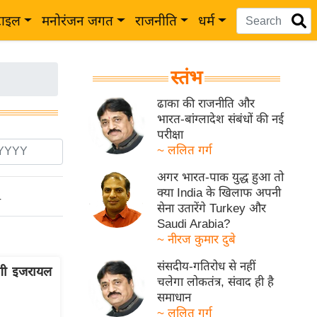
टाइल
मनोरंजन जगत
राजनीति
धर्म
स्तंभ
ढाका की राजनीति और
भारत-बांग्लादेश संबंधों की नई
परीक्षा
~ ललित गर्ग
अगर भारत-पाक युद्ध हुआ तो
क्या India के खिलाफ अपनी
ो
सेना उतारेंगे Turkey और
Saudi Arabia?
~ नीरज कुमार दुबे
संसदीय-गतिरोध से नहीं
ेगी इजरायल
चलेगा लोकतंत्र, संवाद ही है
समाधान
~ ललित गर्ग