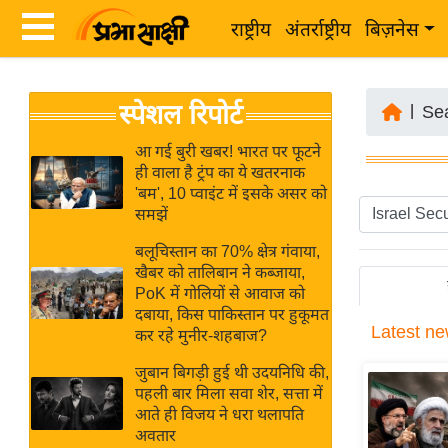
राष्ट्रीय
अंतर्राष्ट्रीय
बिज़नेस
Latest
ता
स्पेशल रिपोर्ट
News
|
Se
ज़ा
in
ख
आ गई बुरी खबर! भारत पर फूटने
Hindi
ही वाला है ट्रंप का ये खतरनाक
ब
'बम', 10 प्वाइंट में इसके असर को
र
समझें
Hindi
राष्ट्रीय
बलूचिस्तान का 70% क्षेत्र गंवाया,
News
अंतर्राष्ट्रीय
खैबर को तालिबान ने कब्जाया,
Live
PoK में गोलियों से आवाज को
बिज़नेस
दबाया, किस पाकिस्तान पर हुकूमत
Latest
ne
उद्योग
कर रहे मुनीर-शहबाज?
Breaking
जगत
News in
जुबान बिगड़ी हुई थी उदयनिधि की,
विशेषज्ञ
पहली बार मिला सवा शेर, सत्ता में
Hindi
आते ही विजय ने धरा थलापति
राय
अवतार