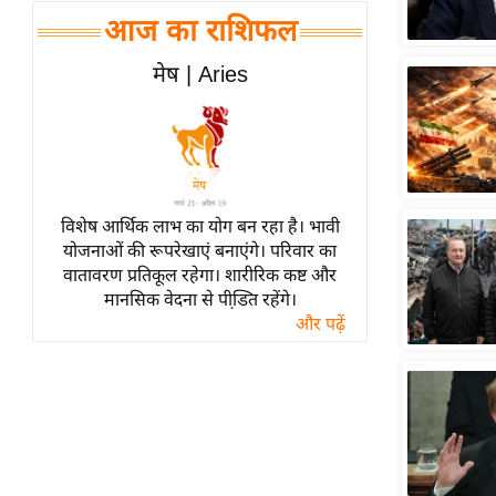
हॉलीवुड
आज का राशिफल
फिल्म समीक्षा
मेष | Aries
Breaking
News
लाइफस्टाइल
टेक्नॉलॉजी
ब्यूटी/फैशन
विशेष आर्थिक लाभ का योग बन रहा है। भावी
घरेलू नुस्खे
योजनाओं की रूपरेखाएं बनाएंगे। परिवार का
वातावरण प्रतिकूल रहेगा। शारीरिक कष्ट और
पर्यटन स्थल
मानसिक वेदना से पीडि़त रहेंगे।
फिटनेस मंत्रा
और पढ़ें
रिलेशनशिप
राजनीति
विश्लेषण
समसामयिक
मातृभूमि