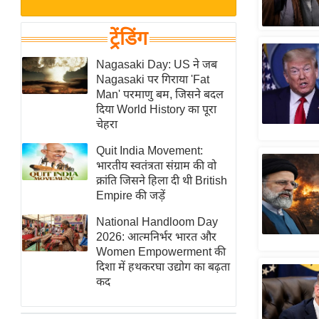
बजट
Hindi
खेल
News
ट्रेंडिंग
क्रिकेट
Hindi
Nagasaki Day: US ने जब
IPL
Nagasaki पर गिराया 'Fat
Videos
2026
Man' परमाणु बम, जिसने बदल
क्राइम
दिया World History का पूरा
चेहरा
ई-पेपर
Quit India Movement:
मिसाल बेमिसाल
भारतीय स्वतंत्रता संग्राम की वो
शख्सियत
क्रांति जिसने हिला दी थी British
यंग इंडिया
Empire की जड़ें
साहित्य जगत
National Handloom Day
2026: आत्मनिर्भर भारत और
ऑटो वर्ल्ड
Women Empowerment की
न्यूज ब्रीफ
दिशा में हथकरघा उद्योग का बढ़ता
कद
मनोरंजन जगत
बॉलीवुड