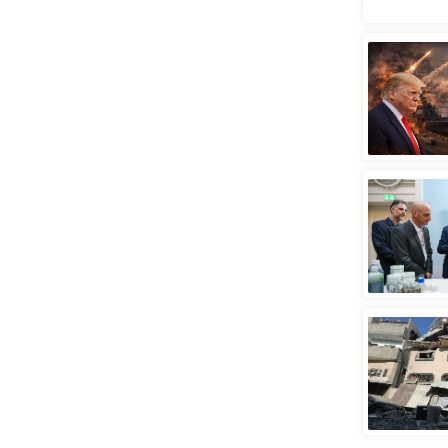
स्तंभ
एम.
आर.
आई.
चाय पर
समीक्षा
धर्म
ज्योतिष
प्रभु
महिमा/
धर्मस्थल
व्रत
त्योहार
राशिफल
विशेष