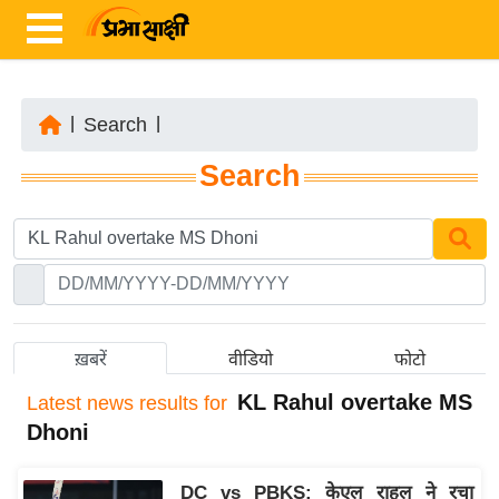
|
Search
|
ता
Search
ज़ा
ख
ब
र
रा
ष्ट्री
ख़बरें
वीडियो
फोटो
य
KL Rahul overtake MS
Latest
news results for
अं
Dhoni
त
र्रा
DC vs PBKS: केएल राहुल ने रचा
ष्ट्री