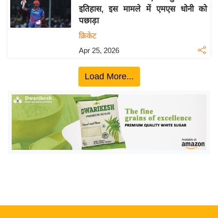
इतिहास, इस मामले में एमएस धोनी को
य
पछाड़ा
बि
क्रिकेट
ज़
Apr 25, 2026
ने
स
Load More...
उ
द्यो
ग
ज
ग
त
वि
शे
ष
ज्ञ
रा