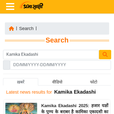
|
Search
|
ता
Search
ज़ा
ख
ब
र
रा
ष्ट्री
ख़बरें
वीडियो
फोटो
य
Kamika Ekadashi
Latest
news results for
अं
त
Kamika Ekadashi 2025: हजार यज्ञों
र्रा
के पुण्य के बराबर है कामिका एकादशी का
ष्ट्री