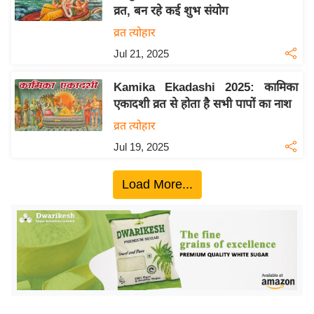
व्रत, बन रहे कई शुभ संयोग
य
व्रत त्योहार
बि
Jul 21, 2025
ज़
ने
Kamika Ekadashi 2025: कामिका
स
एकादशी व्रत से होता है सभी पापों का नाश
उ
व्रत त्योहार
द्यो
Jul 19, 2025
ग
ज
Load More...
ग
त
वि
शे
ष
ज्ञ
रा