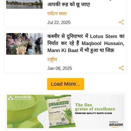
आपकी रूह को छू जाए!
य
पर्यटन स्थल
बि
Jul 22, 2025
ज़
ने
कश्मीर से दुनियाभर में Lotus Stem का
स
निर्यात कर रहे हैं Maqbool Hussain,
उ
Mann Ki Baat में भी हुआ था जिक्र
द्यो
राष्ट्रीय
ग
Jan 08, 2025
ज
ग
Load More...
त
वि
शे
ष
ज्ञ
रा