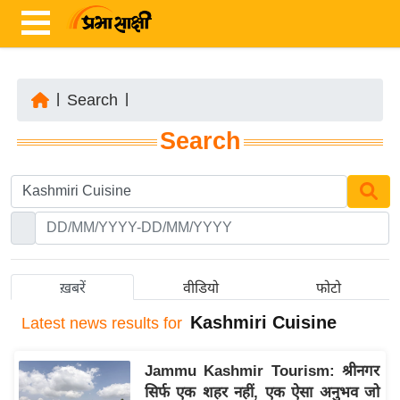
|
Search
|
ता
Search
ज़ा
ख
ब
र
रा
ष्ट्री
ख़बरें
वीडियो
फोटो
य
Kashmiri Cuisine
Latest
news results for
अं
त
Jammu Kashmir Tourism: श्रीनगर
र्रा
सिर्फ एक शहर नहीं, एक ऐसा अनुभव जो
ष्ट्री