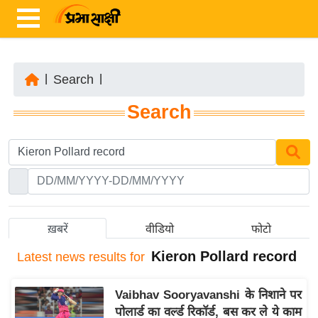
|
Search
|
ता
Search
ज़ा
ख
ब
र
रा
ष्ट्री
ख़बरें
वीडियो
फोटो
य
Kieron Pollard record
Latest
news results for
अं
त
Vaibhav Sooryavanshi के निशाने पर
र्रा
पोलार्ड का वर्ल्ड रिकॉर्ड, बस कर ले ये काम
ष्ट्री