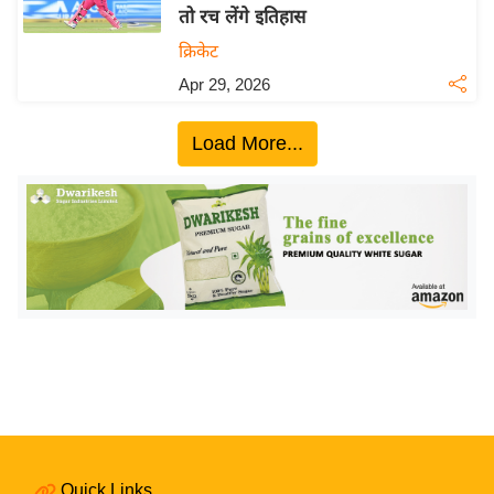
तो रच लेंगे इतिहास
य
क्रिकेट
बि
Apr 29, 2026
ज़
ने
Load More...
स
उ
द्यो
ग
ज
ग
त
वि
शे
ष
ज्ञ
रा
Quick Links