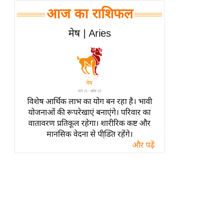
हॉलीवुड
आज का राशिफल
फिल्म समीक्षा
मेष | Aries
Breaking
News
लाइफस्टाइल
टेक्नॉलॉजी
ब्यूटी/फैशन
विशेष आर्थिक लाभ का योग बन रहा है। भावी
घरेलू नुस्खे
योजनाओं की रूपरेखाएं बनाएंगे। परिवार का
वातावरण प्रतिकूल रहेगा। शारीरिक कष्ट और
पर्यटन स्थल
मानसिक वेदना से पीडि़त रहेंगे।
फिटनेस मंत्रा
और पढ़ें
रिलेशनशिप
राजनीति
विश्लेषण
समसामयिक
मातृभूमि