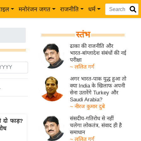
टाइल
मनोरंजन जगत
राजनीति
धर्म
स्तंभ
ढाका की राजनीति और
भारत-बांग्लादेश संबंधों की नई
परीक्षा
~ ललित गर्ग
अगर भारत-पाक युद्ध हुआ तो
क्या India के खिलाफ अपनी
ो
सेना उतारेंगे Turkey और
Saudi Arabia?
~ नीरज कुमार दुबे
संसदीय-गतिरोध से नहीं
 दो फाड़?
चलेगा लोकतंत्र, संवाद ही है
रोध
समाधान
~ ललित गर्ग