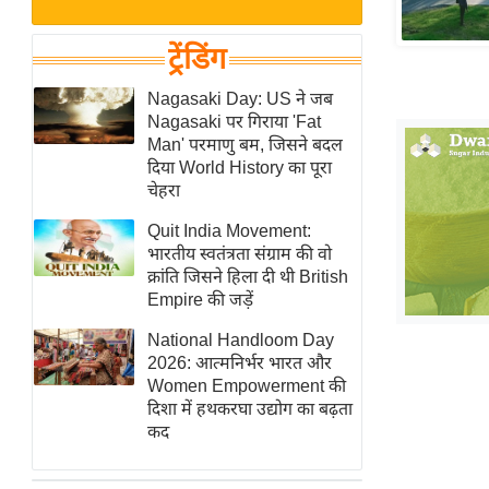
बजट
Hindi
खेल
News
ट्रेंडिंग
क्रिकेट
Hindi
Nagasaki Day: US ने जब
IPL
Nagasaki पर गिराया 'Fat
Videos
2026
Man' परमाणु बम, जिसने बदल
क्राइम
दिया World History का पूरा
चेहरा
ई-पेपर
Quit India Movement:
मिसाल बेमिसाल
भारतीय स्वतंत्रता संग्राम की वो
शख्सियत
क्रांति जिसने हिला दी थी British
यंग इंडिया
Empire की जड़ें
साहित्य जगत
National Handloom Day
2026: आत्मनिर्भर भारत और
ऑटो वर्ल्ड
Women Empowerment की
न्यूज ब्रीफ
दिशा में हथकरघा उद्योग का बढ़ता
कद
मनोरंजन जगत
बॉलीवुड