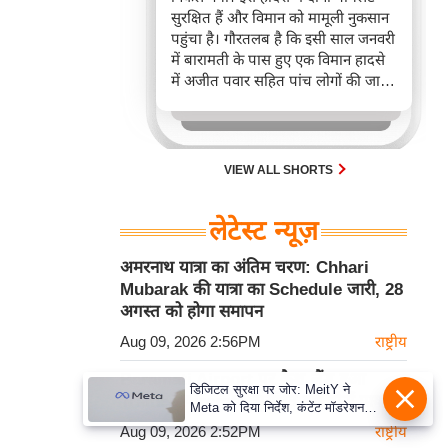
सुरक्षित हैं और विमान को मामूली नुकसान
पहुंचा है। गौरतलब है कि इसी साल जनवरी
में बारामती के पास हुए एक विमान हादसे
में अजीत पवार सहित पांच लोगों की जान
चली गई थी।
VIEW ALL SHORTS
लेटेस्ट न्यूज़
अमरनाथ यात्रा का अंतिम चरण: Chhari
Mubarak की यात्रा का Schedule जारी, 28
अगस्त को होगा समापन
Aug 09, 2026 2:56PM
राष्ट्रीय
Baramati Airport पर क्रैश-लैंड हुआ
डिजिटल सुरक्षा पर जोर: MeitY ने
Trainee Aircraft, सुरक्षित बचे दोनों पायलट
Meta को दिया निर्देश, कंटेंट मॉडरेशन
मजबूत करे
Aug 09, 2026 2:52PM
राष्ट्रीय