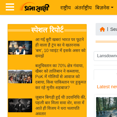
राष्ट्रीय
अंतर्राष्ट्रीय
बिज़नेस
Latest
ता
स्पेशल रिपोर्ट
News
|
Se
ज़ा
in
ख
आ गई बुरी खबर! भारत पर फूटने
Hindi
ही वाला है ट्रंप का ये खतरनाक
ब
'बम', 10 प्वाइंट में इसके असर को
र
समझें
Hindi
राष्ट्रीय
बलूचिस्तान का 70% क्षेत्र गंवाया,
News
अंतर्राष्ट्रीय
खैबर को तालिबान ने कब्जाया,
Live
PoK में गोलियों से आवाज को
बिज़नेस
दबाया, किस पाकिस्तान पर हुकूमत
Latest
ne
उद्योग
कर रहे मुनीर-शहबाज?
Breaking
जगत
News in
जुबान बिगड़ी हुई थी उदयनिधि की,
विशेषज्ञ
पहली बार मिला सवा शेर, सत्ता में
Hindi
आते ही विजय ने धरा थलापति
राय
अवतार