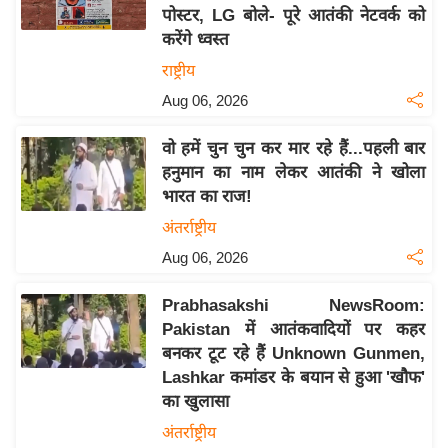
पोस्टर, LG बोले- पूरे आतंकी नेटवर्क को
य
करेंगे ध्वस्त
बि
राष्ट्रीय
ज़
Aug 06, 2026
ने
स
वो हमें चुन चुन कर मार रहे हैं...पहली बार
उ
हनुमान का नाम लेकर आतंकी ने खोला
द्यो
भारत का राज!
ग
अंतर्राष्ट्रीय
ज
Aug 06, 2026
ग
त
Prabhasakshi NewsRoom:
वि
Pakistan में आतंकवादियों पर कहर
शे
बनकर टूट रहे हैं Unknown Gunmen,
ष
Lashkar कमांडर के बयान से हुआ 'खौफ'
ज्ञ
का खुलासा
रा
अंतर्राष्ट्रीय