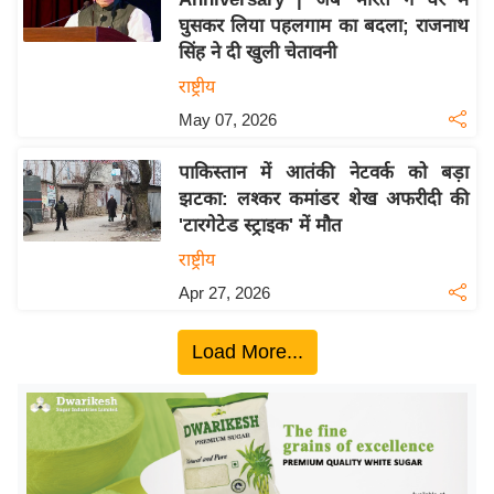
ख्सि
घुसकर लिया पहलगाम का बदला; राजनाथ
य
सिंह ने दी खुली चेतावनी
त
राष्ट्रीय
यं
May 07, 2026
ग
इं
पाकिस्तान में आतंकी नेटवर्क को बड़ा
डि
झटका: लश्कर कमांडर शेख अफरीदी की
या
'टारगेटेड स्ट्राइक' में मौत
सा
राष्ट्रीय
हि
Apr 27, 2026
त्य
ज
Load More...
ग
त
ऑ
टो
व