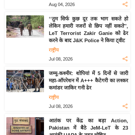
य
Aug 04, 2026
ब
ज
‘‘तुम सिर्फ कुछ दूर तक भाग सकते हो
लेकिन हमारी नजरों से छिप नहीं सकते'',
ट
LeT Terrorist Zakir Ganie को ढेर
खे
करने के बाद J&K Police ने किया ट्वीट
ल
राष्ट्रीय
क्रि
Jul 08, 2026
के
ट
जम्मू-कश्मीर: शोपियां में 5 दिनों से जारी
I
महा-ऑपरेशन में A+++ कैटेगरी का लश्कर
P
कमांडर जाकिर गनी ढेर
L
राष्ट्रीय
2
Jul 08, 2026
0
2
आतंक पर केंद्र का बड़ा Action,
6
Pakistan में बैठे JeM-LeT के 23
क्रा