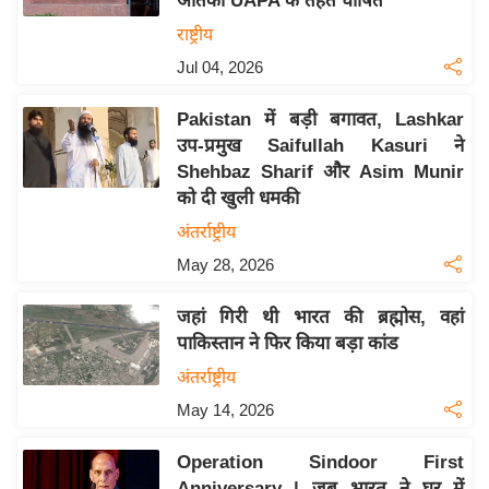
आतंकी UAPA के तहत घोषित
इ
राष्ट्रीय
म
Jul 04, 2026
ई
-
Pakistan में बड़ी बगावत, Lashkar
पे
उप-प्रमुख Saifullah Kasuri ने
Shehbaz Sharif और Asim Munir
प
को दी खुली धमकी
र
अंतर्राष्ट्रीय
मि
सा
May 28, 2026
ल
जहां गिरी थी भारत की ब्रह्मोस, वहां
पाकिस्तान ने फिर किया बड़ा कांड
बे
मि
अंतर्राष्ट्रीय
सा
May 14, 2026
ल
Operation Sindoor First
श
Anniversary | जब भारत ने घर में