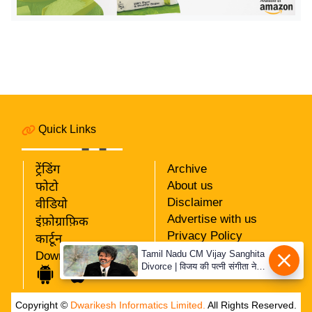
र्ल्ड
न्यू
ज
ब्री
फ
म
नो
Quick Links
रं
ज
ट्रेंडिंग
Archive
न
About us
फोटो
ज
Disclaimer
वीडियो
ग
Advertise with us
इंफ़ोग्राफ़िक
त
Privacy Policy
कार्टून
RSS
Tamil Nadu CM Vijay Sanghita
Download App
बॉ
Divorce | विजय की पत्नी संगीता ने
Our Team
ली
वापस ली तलाक की अर्जी, कोर्ट ने
मामले को किया निपटाया
वु
Copyright ©
Dwarikesh Informatics Limited.
All Rights Reserved.