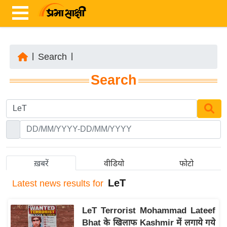
|
Search
|
ता
Search
ज़ा
ख
ब
र
रा
ष्ट्री
ख़बरें
वीडियो
फोटो
य
LeT
Latest
news results for
अं
त
LeT Terrorist Mohammad Lateef
र्रा
Bhat के खिलाफ Kashmir में लगाये गये
ष्ट्री