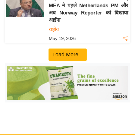
MEA ने पहले Netherlands PM और
य
अब Norway Reporter को दिखाया
बि
आईना
ज़
राष्ट्रीय
ने
May 19, 2026
स
उ
Load More...
द्यो
ग
ज
ग
त
वि
शे
ष
ज्ञ
रा