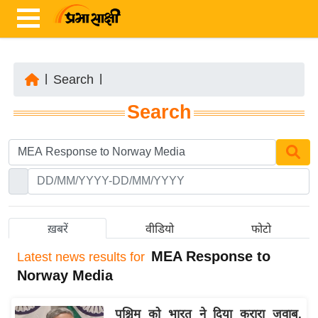
|
Search
|
ता
Search
ज़ा
ख
ब
र
रा
ष्ट्री
ख़बरें
वीडियो
फोटो
य
MEA Response to
Latest
news results for
अं
Norway Media
त
र्रा
पश्चिम को भारत ने दिया करारा जवाब,
ष्ट्री