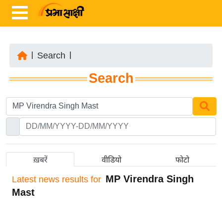
|
Search
|
ता
Search
ज़ा
ख
ब
र
रा
ष्ट्री
ख़बरें
वीडियो
फोटो
य
MP Virendra Singh
Latest
news results for
अं
Mast
त
र्रा
ष्ट्री