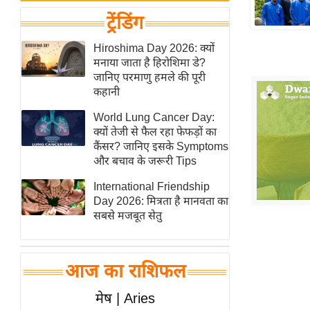
बजट
Hindi
ट्रेंडिंग
खेल
News
क्रिकेट
Hiroshima Day 2026: क्यों
Hindi
मनाया जाता है हिरोशिमा डे?
IPL
जानिए परमाणु हमले की पूरी
Videos
2026
कहानी
क्राइम
World Lung Cancer Day:
ई-पेपर
क्यों तेजी से फैल रहा फेफड़ों का
कैंसर? जानिए इसके Symptoms
मिसाल बेमिसाल
और बचाव के जरूरी Tips
शख्सियत
International Friendship
यंग इंडिया
Day 2026: मित्रता है मानवता का
साहित्य जगत
सबसे मजबूत सेतु
ऑटो वर्ल्ड
न्यूज ब्रीफ
आज का राशिफल
मनोरंजन जगत
मेष | Aries
बॉलीवुड