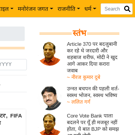
टाइल
मनोरंजन जगत
राजनीति
धर्म
स्तंभ
Article 370 पर बदजुबानी
कर रहे थे जरदारी और
शहबाज शरीफ, मोदी ने खुद
आगे आकर दिया करारा
जवाब
~ नीरज कुमार दुबे
ो
उन्नत बचपन की पहली शर्त-
स्वस्थ भोजन, स्वस्थ भविष्य
~ ललित गर्ग
टर', FIFA
Core Vote Bank पाला
बदलने पर यूँ ही मजबूर नहीं
त
होता, ये बात BJP को समझ