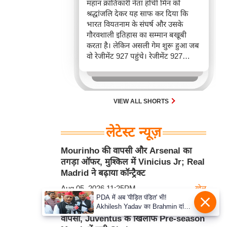
महान क्रांतिकारी नेता होची मिन को
श्रद्धांजलि देकर यह साफ कर दिया कि
भारत वियतनाम के संघर्ष और उसके
गौरवशाली इतिहास का सम्मान बखूबी
करता है। लेकिन असली गेम शुरू हुआ जब
वो रेजीमेंट 927 पहुंचे। रेजीमेंट 927
वियतनाम की वायुसेना की रीड है। यहां
एयर चीफ ने सीधे वियतनामी फाइटर
पायलट से बातचीत की। वियतनाम भी सुई
30 एम के भी उड़ाता है और भारत के पास
VIEW ALL SHORTS
इसका सबसे बड़ा बेड़ा है।
लेटेस्ट न्यूज़
Mourinho की वापसी और Arsenal का
तगड़ा ऑफर, मुश्किल में Vinicius Jr; Real
Madrid ने बढ़ाया कॉन्ट्रैक्ट
Aug 05, 2026 11:25PM
खेल
PDA में अब 'पीड़ित पंडित' भी!
Akhilesh Yadav का Brahmin दांव,
Mikhailo Mudryk की 2 साल बाद मैदान पर
बोले- Krishna-Sudama की दोस्ती
वापसी, Juventus के खिलाफ Pre-season
पुरानी