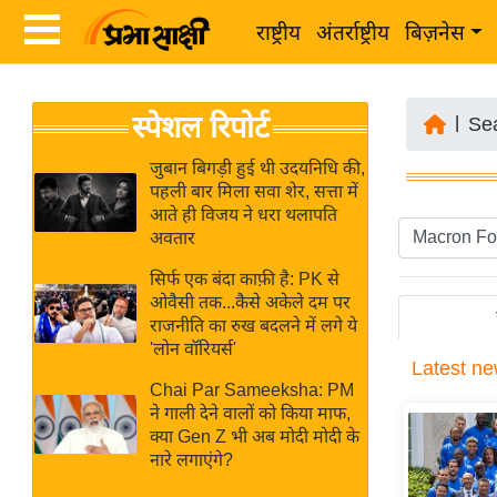
राष्ट्रीय
अंतर्राष्ट्रीय
बिज़नेस
Latest
ता
स्पेशल रिपोर्ट
News
|
Se
ज़ा
in
ख
जुबान बिगड़ी हुई थी उदयनिधि की,
Hindi
पहली बार मिला सवा शेर, सत्ता में
ब
आते ही विजय ने धरा थलापति
र
अवतार
Hindi
राष्ट्रीय
सिर्फ एक बंदा काफ़ी है: PK से
News
अंतर्राष्ट्रीय
ओवैसी तक...कैसे अकेले दम पर
Live
राजनीति का रुख बदलने में लगे ये
बिज़नेस
'लोन वॉरियर्स'
Latest
ne
उद्योग
Breaking
Chai Par Sameeksha: PM
जगत
News in
ने गाली देने वालों को किया माफ,
विशेषज्ञ
क्या Gen Z भी अब मोदी मोदी के
Hindi
नारे लगाएंगे?
राय