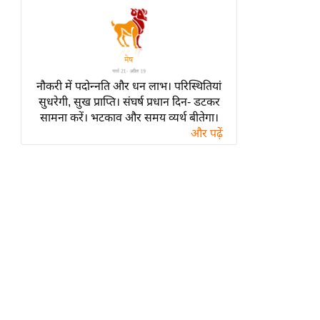
हॉलीवुड
फिल्म समीक्षा
Breaking
News
नौकरी में पदोन्नति और धन लाभ। परिस्थितियां
लाइफस्टाइल
सुधरेगी, सुख प्राप्ति। संघर्ष प्रधान दिन- डटकर
टेक्नॉलॉजी
सामना करें। भटकाव और समय व्यर्थ बीतेगा।
और पढ़ें
ब्यूटी/फैशन
घरेलू नुस्खे
पर्यटन स्थल
फिटनेस मंत्रा
रिलेशनशिप
राजनीति
विश्लेषण
समसामयिक
मातृभूमि