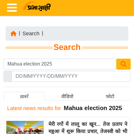
|
Search
|
ता
Search
ज़ा
ख
ब
र
रा
ष्ट्री
ख़बरें
वीडियो
फोटो
य
Mahua election 2025
Latest
news results for
अं
त
मेरी रगों में लालू का खून... तेज प्रताप ने
र्रा
महुआ में शुरू किया प्रचार, तेजस्वी को भी
ष्ट्री