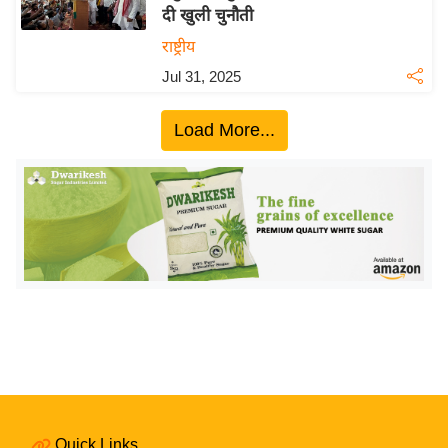
दी खुली चुनौती
य
राष्ट्रीय
बि
Jul 31, 2025
ज़
ने
Load More...
स
उ
द्यो
ग
ज
ग
त
वि
शे
ष
ज्ञ
रा
Quick Links