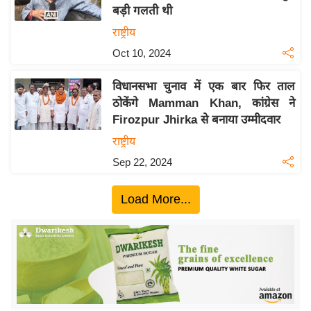
बड़ी गलती थी
य
राष्ट्रीय
बि
Oct 10, 2024
ज़
ने
विधानसभा चुनाव में एक बार फिर ताल
स
ठोकेंगे Mamman Khan, कांग्रेस ने
उ
Firozpur Jhirka से बनाया उम्मीदवार
द्यो
राष्ट्रीय
ग
Sep 22, 2024
ज
ग
Load More...
त
वि
शे
ष
ज्ञ
रा