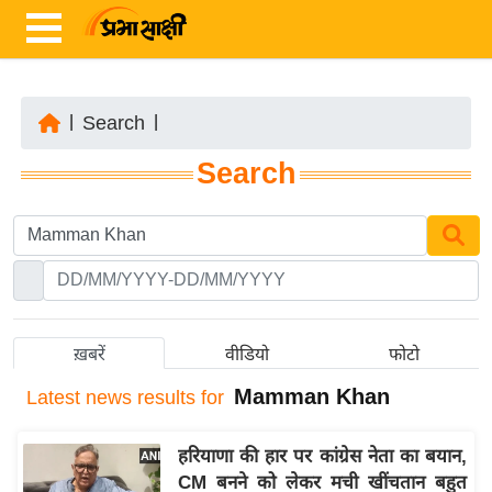
|
Search
|
ता
Search
ज़ा
ख
ब
र
रा
ष्ट्री
ख़बरें
वीडियो
फोटो
य
Mamman Khan
Latest
news results for
अं
त
हरियाणा की हार पर कांग्रेस नेता का बयान,
र्रा
CM बनने को लेकर मची खींचतान बहुत
ष्ट्री