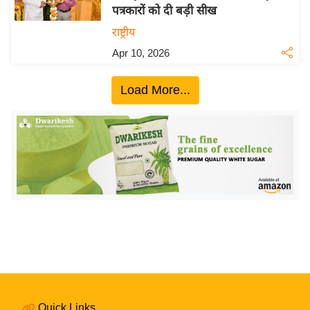
पत्रकारों को दी बड़ी सीख
य
राष्ट्रीय
बि
Apr 10, 2026
ज़
ने
Load More...
स
उ
द्यो
ग
ज
ग
त
वि
शे
ष
ज्ञ
रा
Quick Links