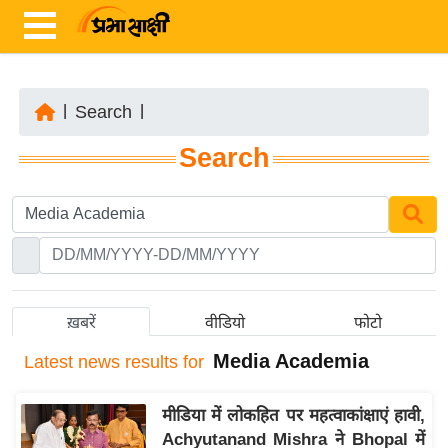
|
Search
|
ता
Search
ज़ा
ख
ब
र
रा
ष्ट्री
ख़बरें
वीडियो
फोटो
य
Media Academia
Latest
news results for
अं
त
मीडिया में लोकहित पर महत्वाकांक्षाएं हावी,
र्रा
Achyutanand Mishra ने Bhopal में
ष्ट्री