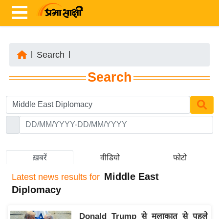
|
Search
|
ता
Search
ज़ा
ख
ब
र
रा
ष्ट्री
ख़बरें
वीडियो
फोटो
य
Middle East
Latest
news results for
अं
Diplomacy
त
र्रा
Donald Trump से मुलाकात से पहले
ष्ट्री