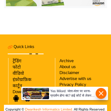
र्ल्ड
न्यू
ज
ब्री
फ
म
नो
Quick Links
रं
ज
ट्रेंडिंग
Archive
न
About us
फोटो
ज
Disclaimer
वीडियो
ग
Advertise with us
इंफ़ोग्राफ़िक
त
Privacy Policy
कार्टून
RSS
बॉ
Yes Milord: जंतर-मंतर पर धरना-
Download App
प्रदर्शन होगा बंद? हाई कोर्ट से लेकर
Our Team
ली
सुप्रीम कोर्ट तक में क्या नई बहस छिड़
वु
गई
Copyright ©
Dwarikesh Informatics Limited.
All Rights Reserved.