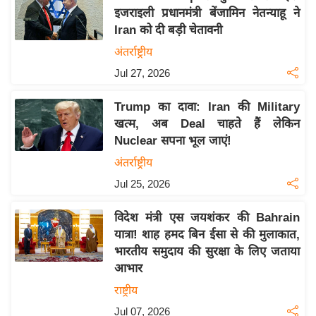
इजराइली प्रधानमंत्री बेंजामिन नेतन्याहू ने
य
Iran को दी बड़ी चेतावनी
बि
अंतर्राष्ट्रीय
ज़
Jul 27, 2026
ने
स
Trump का दावा: Iran की Military
उ
खत्म, अब Deal चाहते हैं लेकिन
द्यो
Nuclear सपना भूल जाएं!
ग
अंतर्राष्ट्रीय
ज
Jul 25, 2026
ग
त
विदेश मंत्री एस जयशंकर की Bahrain
वि
यात्रा! शाह हमद बिन ईसा से की मुलाकात,
शे
भारतीय समुदाय की सुरक्षा के लिए जताया
ष
आभार
ज्ञ
राष्ट्रीय
रा
Jul 07, 2026