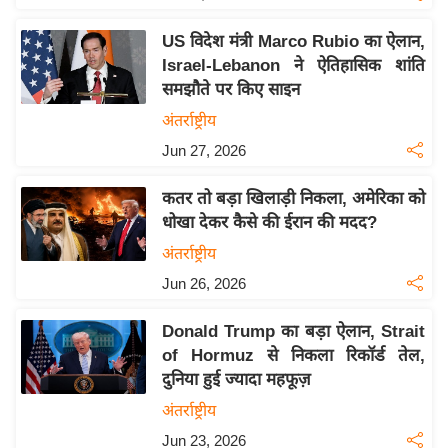
य
ब
US विदेश मंत्री Marco Rubio का ऐलान,
ज
Israel-Lebanon ने ऐतिहासिक शांति
ट
समझौते पर किए साइन
खे
अंतर्राष्ट्रीय
ल
Jun 27, 2026
क्रि
कतर तो बड़ा खिलाड़ी निकला, अमेरिका को
के
धोखा देकर कैसे की ईरान की मदद?
ट
अंतर्राष्ट्रीय
I
Jun 26, 2026
P
L
Donald Trump का बड़ा ऐलान, Strait
2
of Hormuz से निकला रिकॉर्ड तेल,
0
दुनिया हुई ज्यादा महफूज़
2
अंतर्राष्ट्रीय
6
Jun 23, 2026
क्रा