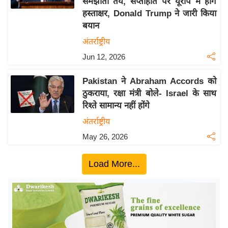
समझौता तय, सप्ताहांत पर यूरोप में होंगे
ख्सि
हस्ताक्षर, Donald Trump ने जारी किया
य
बयान
त
अंतर्राष्ट्रीय
यं
Jun 12, 2026
ग
इं
Pakistan ने Abraham Accords को
डि
ठुकराया, रक्षा मंत्री बोले- Israel के साथ
या
रिश्ते सामान्य नहीं होंगे
सा
अंतर्राष्ट्रीय
हि
May 26, 2026
त्य
ज
Load More...
ग
त
ऑ
टो
व