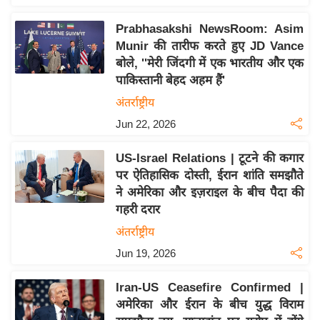
इ
Prabhasakshi NewsRoom: Asim
म
Munir की तारीफ करते हुए JD Vance
ई
बोले, ''मेरी जिंदगी में एक भारतीय और एक
-
पाकिस्तानी बेहद अहम हैं'
पे
अंतर्राष्ट्रीय
प
Jun 22, 2026
र
मि
US-Israel Relations | टूटने की कगार
सा
पर ऐतिहासिक दोस्ती, ईरान शांति समझौते
ल
ने अमेरिका और इज़राइल के बीच पैदा की
गहरी दरार
बे
अंतर्राष्ट्रीय
मि
Jun 19, 2026
सा
ल
Iran-US Ceasefire Confirmed |
अमेरिका और ईरान के बीच युद्ध विराम
श