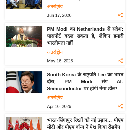
य
अंतर्राष्ट्रीय
बि
Jun 17, 2026
ज़
PM Modi का Netherlands से संदेश:
ने
पासपोर्ट बदल सकता है, लेकिन हमारी
स
भारतीयता नहीं
उ
अंतर्राष्ट्रीय
द्यो
May 16, 2026
ग
ज
South Korea के राष्ट्रपति Lee का भारत
ग
दौरा, PM Modi संग AI-
त
Semiconductor पर होगी मेगा डील!
वि
अंतर्राष्ट्रीय
शे
Apr 16, 2026
ष
ज्ञ
भारत-सिंगापुर रिश्तों को नई उड़ान… पीएम
रा
मोदी और पीएम वॉन्ग ने पेश किया रोडमैप