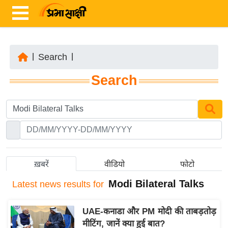
|
Search
|
ता
Search
ज़ा
ख
ब
र
रा
ष्ट्री
ख़बरें
वीडियो
फोटो
य
Modi Bilateral Talks
Latest
news results for
अं
त
UAE-कनाडा और PM मोदी की ताबड़तोड़
र्रा
मीटिंग, जानें क्या हुई बात?
ष्ट्री