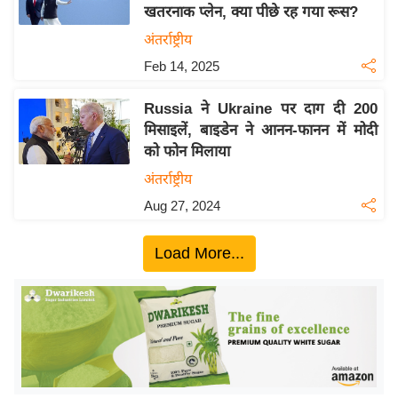
खतरनाक प्लेन, क्या पीछे रह गया रूस?
इ
अंतर्राष्ट्रीय
म
Feb 14, 2025
ई
-
Russia ने Ukraine पर दाग दी 200
पे
मिसाइलें, बाइडेन ने आनन-फानन में मोदी
प
को फोन मिलाया
र
अंतर्राष्ट्रीय
मि
Aug 27, 2024
सा
ल
Load More...
बे
मि
सा
ल
श