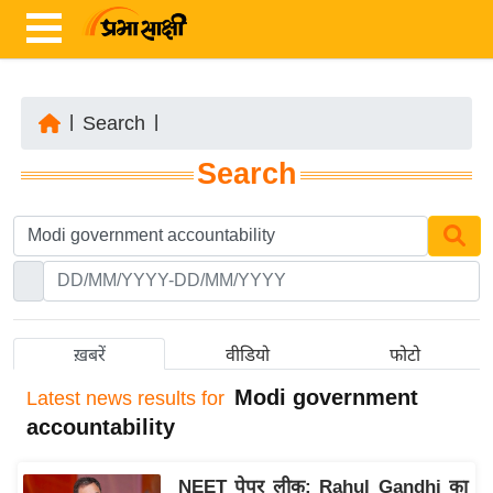
|
Search
|
ता
Search
ज़ा
ख
ब
र
रा
ष्ट्री
ख़बरें
वीडियो
फोटो
य
Modi government
Latest
news results for
अं
accountability
त
र्रा
NEET पेपर लीक: Rahul Gandhi का
ष्ट्री