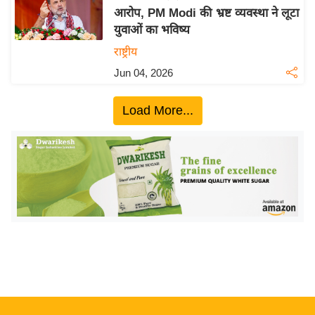
आरोप, PM Modi की भ्रष्ट व्यवस्था ने लूटा
य
युवाओं का भविष्य
बि
राष्ट्रीय
ज़
Jun 04, 2026
ने
स
Load More...
उ
द्यो
ग
ज
ग
त
वि
शे
ष
ज्ञ
रा