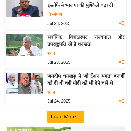
इस्तीफे ने भाजपा की मुश्किलें बढ़ा दी
य
विश्लेषण
बि
ज़
Jul 28, 2025
ने
सर्वाधिक विवादास्पद राज्यपाल और
स
उपराष्ट्रपति रहे हैं धनखड़
उ
स्तंभ
द्यो
Jul 28, 2025
ग
ज
जगदीप धनखड़ ने जो टेंशन ममता बनर्जी
ग
को दी थी वही मोदी को भी देने चले थे
त
स्तंभ
वि
Jul 24, 2025
शे
ष
Load More...
ज्ञ
रा