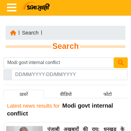
|
Search
|
ता
Search
ज़ा
ख
ब
र
रा
ष्ट्री
ख़बरें
वीडियो
फोटो
य
Modi govt internal
Latest
news results for
अं
conflict
त
र्रा
पंजाबी अखबारों की रायः धनखड़ के
ष्ट्री