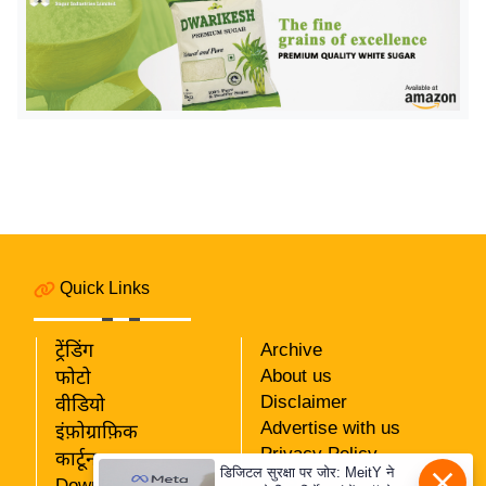
य
ब
ज
ट
खे
ल
क्रि
के
ट
I
Quick Links
P
L
ट्रेंडिंग
Archive
2
About us
फोटो
0
Disclaimer
वीडियो
2
Advertise with us
इंफ़ोग्राफ़िक
6
Privacy Policy
कार्टून
डिजिटल सुरक्षा पर जोर: MeitY ने
RSS
क्रा
Download App