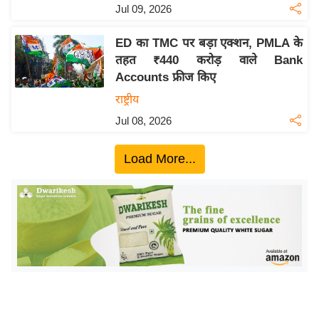
ख्सि
Jul 09, 2026
य
त
ED का TMC पर बड़ा एक्शन, PMLA के
तहत ₹440 करोड़ वाले Bank
यं
Accounts फ्रीज किए
ग
राष्ट्रीय
इं
डि
Jul 08, 2026
या
Load More...
सा
हि
त्य
ज
ग
त
ऑ
टो
व