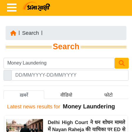
|
Search
|
ता
Search
ज़ा
ख
ब
र
रा
ष्ट्री
ख़बरें
वीडियो
फोटो
य
Money Laundering
Latest
news results for
अं
त
Delhi High Court ने धन शोधन मामले
र्रा
में Nayan Raheja की याचिका पर ED से
ष्ट्री