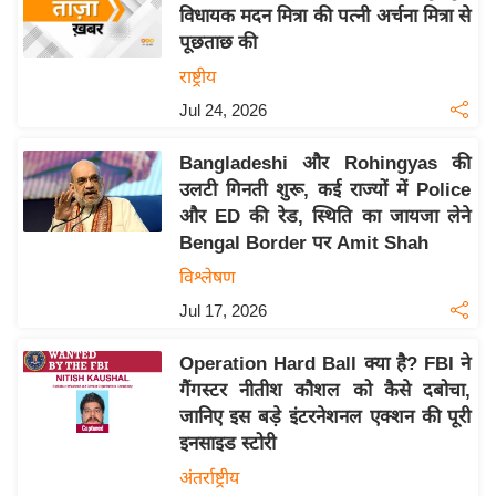
य
विधायक मदन मित्रा की पत्नी अर्चना मित्रा से
ब
पूछताछ की
ज
राष्ट्रीय
ट
Jul 24, 2026
खे
ल
Bangladeshi और Rohingyas की
उलटी गिनती शुरू, कई राज्यों में Police
क्रि
और ED की रेड, स्थिति का जायजा लेने
के
Bengal Border पर Amit Shah
ट
विश्लेषण
I
Jul 17, 2026
P
L
Operation Hard Ball क्या है? FBI ने
2
गैंगस्टर नीतीश कौशल को कैसे दबोचा,
0
जानिए इस बड़े इंटरनेशनल एक्शन की पूरी
2
इनसाइड स्टोरी
6
अंतर्राष्ट्रीय
क्रा