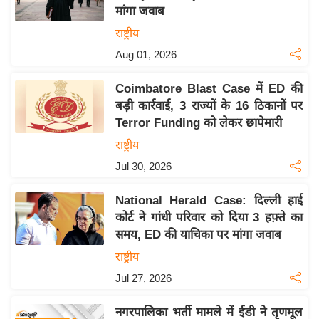
मांगा जवाब
य
राष्ट्रीय
बि
Aug 01, 2026
ज़
ने
Coimbatore Blast Case में ED की
स
बड़ी कार्रवाई, 3 राज्यों के 16 ठिकानों पर
उ
Terror Funding को लेकर छापेमारी
द्यो
राष्ट्रीय
ग
Jul 30, 2026
ज
ग
National Herald Case: दिल्ली हाई
त
कोर्ट ने गांधी परिवार को दिया 3 हफ़्ते का
वि
समय, ED की याचिका पर मांगा जवाब
शे
राष्ट्रीय
ष
Jul 27, 2026
ज्ञ
रा
नगरपालिका भर्ती मामले में ईडी ने तृणमूल