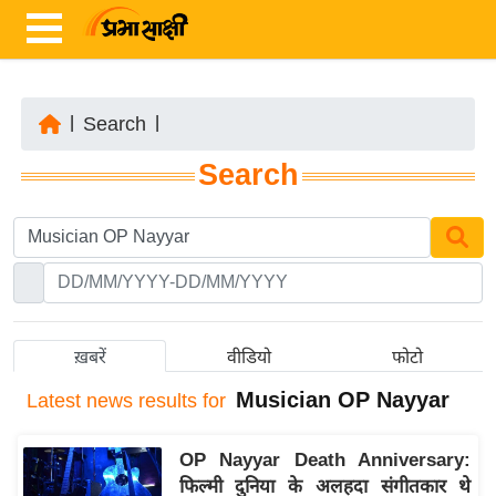
|
Search
|
ता
Search
ज़ा
ख
ब
र
रा
ष्ट्री
ख़बरें
वीडियो
फोटो
य
Musician OP Nayyar
Latest
news results for
अं
त
OP Nayyar Death Anniversary:
र्रा
फिल्मी दुनिया के अलहदा संगीतकार थे
ष्ट्री