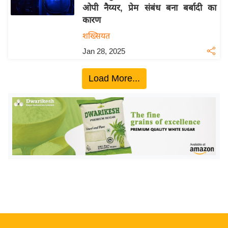
ओपी नैय्यर, प्रेम संबंध बना बर्बादी का
य
कारण
बि
शख्सियत
ज़
Jan 28, 2025
ने
स
Load More...
उ
द्यो
ग
ज
ग
त
वि
शे
ष
ज्ञ
रा