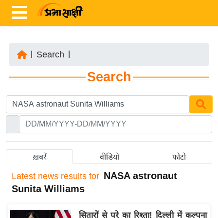
|
Search
|
ता
Search
ज़ा
ख
ब
र
रा
ष्ट्री
ख़बरें
वीडियो
फोटो
य
NASA astronaut
Latest
news results for
अं
Sunita Williams
त
र्रा
सितारों से परे का रिश्ता! दिल्ली में कल्पना
ष्ट्री