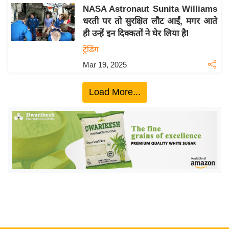
य
NASA Astronaut Sunita Williams
ब
धरती पर तो सुरक्षित लौट आईं, मगर आते
ज
ही उन्हें इन दिक्कतों ने घेर लिया है!
ट
ट्रेंडिंग
खे
Mar 19, 2025
ल
क्रि
Load More...
के
ट
I
P
L
2
0
2
6
क्रा