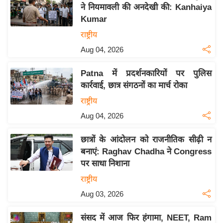
य
ने नियमावली की अनदेखी की: Kanhaiya
ब
Kumar
ज
राष्ट्रीय
ट
Aug 04, 2026
खे
ल
Patna में प्रदर्शनकारियों पर पुलिस
कार्रवाई, छात्र संगठनों का मार्च रोका
क्रि
के
राष्ट्रीय
ट
Aug 04, 2026
I
छात्रों के आंदोलन को राजनीतिक सीढ़ी न
P
बनाएं: Raghav Chadha ने Congress
L
पर साधा निशाना
2
राष्ट्रीय
0
2
Aug 03, 2026
6
संसद में आज फिर हंगामा, NEET, Ram
क्रा