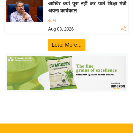
ख्सि
आखिर क्यों पूरा नहीं कर पाते शिक्षा मंत्री
य
अपना कार्यकाल
त
स्तंभ
यं
Aug 03, 2026
ग
इं
Load More...
डि
या
सा
हि
त्य
ज
ग
त
ऑ
टो
व