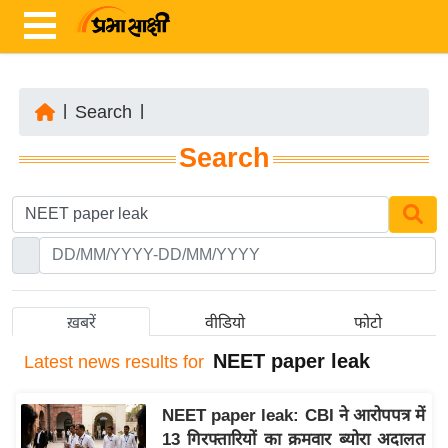
|
Search
|
ता
Search
ज़ा
ख
ब
र
रा
ष्ट्री
ख़बरें
वीडियो
फोटो
य
NEET paper leak
Latest
news results for
अं
त
NEET paper leak: CBI ने आरोपपत्र में
र्रा
13 गिरफ्तारियों का क्रमवार ब्योरा अदालत
ष्ट्री