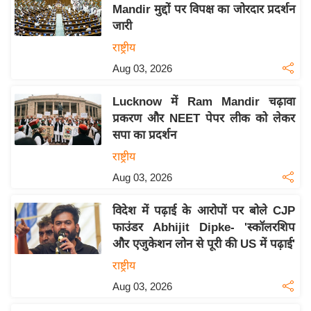
Mandir मुद्दों पर विपक्ष का जोरदार प्रदर्शन
इ
जारी
म
राष्ट्रीय
ई
Aug 03, 2026
-
पे
Lucknow में Ram Mandir चढ़ावा
प
प्रकरण और NEET पेपर लीक को लेकर
र
सपा का प्रदर्शन
मि
राष्ट्रीय
सा
Aug 03, 2026
ल
विदेश में पढ़ाई के आरोपों पर बोले CJP
बे
फाउंडर Abhijit Dipke- 'स्कॉलरशिप
मि
और एजुकेशन लोन से पूरी की US में पढ़ाई'
सा
राष्ट्रीय
ल
Aug 03, 2026
श