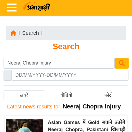
|
Search
|
ता
Search
ज़ा
ख
ब
र
रा
ष्ट्री
ख़बरें
वीडियो
फोटो
य
Neeraj Chopra Injury
Latest
news results for
अं
त
Asian Games में Gold बचाने उतरेंगे
र्रा
Neeraj Chopra, Pakistani खिलाड़ी
ष्ट्री