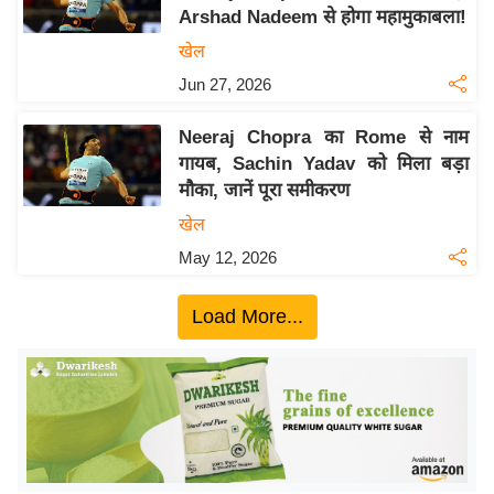
Arshad Nadeem से होगा महामुकाबला!
य
खेल
बि
Jun 27, 2026
ज़
ने
Neeraj Chopra का Rome से नाम
स
गायब, Sachin Yadav को मिला बड़ा
उ
मौका, जानें पूरा समीकरण
द्यो
खेल
ग
May 12, 2026
ज
ग
Load More...
त
वि
शे
ष
ज्ञ
रा