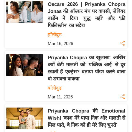
य
Oscars 2026 | Priyanka Chopra
ब
Jonas की ऑस्कर मंच पर वापसी, जेवियर
ज
बार्डेम ने दिया 'युद्ध नहीं' और 'फ्री
फिलिस्तीन' का संदेश
ट
हॉलीवुड
खे
ल
Mar 16, 2026
क्रि
Priyanka Chopra का खुलासा: आखिर
के
क्यों बेटी मालती को 'पब्लिक आई' से दूर
ट
रखती हैं एक्ट्रेस? बताया पीछा करने वाला
I
वो डरावना वाकया
P
बॉलीवुड
L
Mar 11, 2026
2
0
Priyanka Chopra की Emotional
2
Wish! 'काश मेरे पापा निक और मालती से
6
मिल पाते, वे निक को ही मेरे लिए चुनते'
क्रा