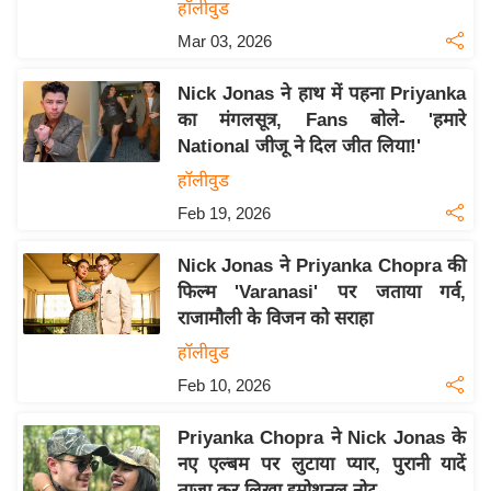
हॉलीवुड
इ
Mar 03, 2026
म
ई
Nick Jonas ने हाथ में पहना Priyanka
-
का मंगलसूत्र, Fans बोले- 'हमारे
पे
National जीजू ने दिल जीत लिया!'
प
हॉलीवुड
र
Feb 19, 2026
मि
सा
Nick Jonas ने Priyanka Chopra की
फिल्म 'Varanasi' पर जताया गर्व,
ल
राजामौली के विजन को सराहा
बे
हॉलीवुड
मि
Feb 10, 2026
सा
ल
Priyanka Chopra ने Nick Jonas के
नए एल्बम पर लुटाया प्यार, पुरानी यादें
श
ताजा कर लिखा इमोशनल नोट