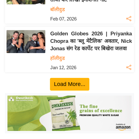
ख्सि
बॉलीवुड
य
त
Feb 07, 2026
यं
Golden Globes 2026 | Priyanka
ग
Chopra का 'ब्लू मेटैलिक' अवतार, Nick
इं
Jonas संग रेड कार्पेट पर बिखेरा जलवा
डि
हॉलीवुड
या
Jan 12, 2026
सा
हि
Load More...
त्य
ज
ग
त
ऑ
टो
व