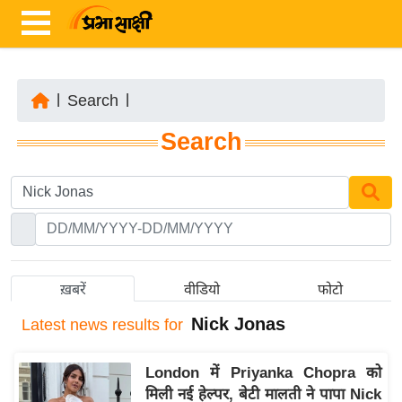
|
Search
|
ता
Search
ज़ा
ख
ब
र
रा
ष्ट्री
ख़बरें
वीडियो
फोटो
य
Nick Jonas
Latest
news results for
अं
त
London में Priyanka Chopra को
र्रा
मिली नई हेल्पर, बेटी मालती ने पापा Nick
ष्ट्री