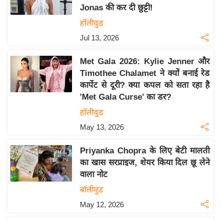
Jonas की कर दी छुट्टी!
य
हॉलीवुड
बि
Jul 13, 2026
ज़
ने
Met Gala 2026: Kylie Jenner और
स
Timothee Chalamet ने क्यों बनाई रेड
उ
कार्पेट से दूरी? क्या कपल को सता रहा है
द्यो
'Met Gala Curse' का डर?
ग
हॉलीवुड
ज
May 13, 2026
ग
त
Priyanka Chopra के लिए बेटी मालती
वि
का खास सरप्राइज, शेयर किया दिल छू लेने
शे
वाला नोट
ष
बॉलीवुड
ज्ञ
May 12, 2026
रा