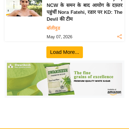
NCW के समन के बाद आयोग के दफ़्तर
य
पहुंचीं Nora Fatehi, रडार पर KD: The
बि
Devil की टीम
ज़
बॉलीवुड
ने
May 07, 2026
स
उ
Load More...
द्यो
ग
ज
ग
त
वि
शे
ष
ज्ञ
रा