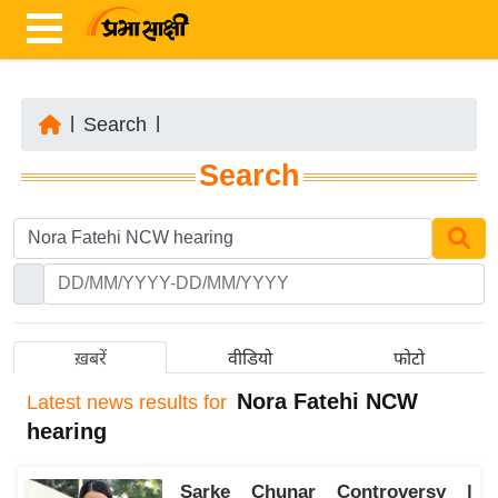
|
Search
|
ता
Search
ज़ा
ख
ब
र
रा
ष्ट्री
ख़बरें
वीडियो
फोटो
य
Nora Fatehi NCW
Latest
news results for
अं
hearing
त
र्रा
Sarke Chunar Controversy |
ष्ट्री