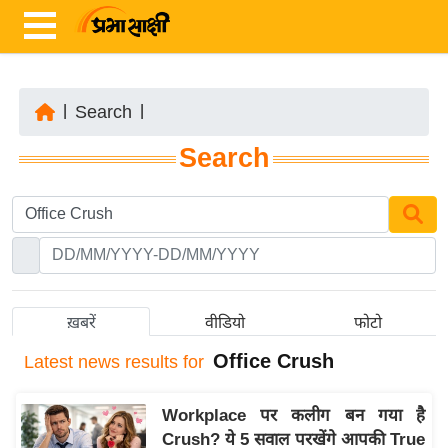
|
Search
|
ता
Search
ज़ा
ख
ब
र
रा
ष्ट्री
ख़बरें
वीडियो
फोटो
य
Office Crush
Latest
news results for
अं
त
Workplace पर कलीग बन गया है
र्रा
Crush? ये 5 सवाल परखेंगे आपकी True
ष्ट्री