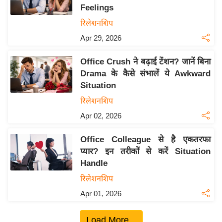
Feelings
य
रिलेशनशिप
बि
Apr 29, 2026
ज़
ने
Office Crush ने बढ़ाई टेंशन? जानें बिना
स
Drama के कैसे संभालें ये Awkward
उ
Situation
द्यो
रिलेशनशिप
ग
Apr 02, 2026
ज
ग
Office Colleague से है एकतरफा
त
प्यार? इन तरीकों से करें Situation
वि
Handle
शे
रिलेशनशिप
ष
Apr 01, 2026
ज्ञ
रा
Load More...