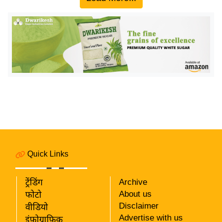
य
ब
ज
ट
खे
ल
क्रि
के
ट
I
P
L
Quick Links
2
0
ट्रेंडिंग
Archive
2
About us
फोटो
6
Disclaimer
वीडियो
Advertise with us
इंफ़ोग्राफ़िक
क्रा