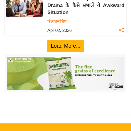
Drama के कैसे संभालें ये Awkward
य
Situation
बि
रिलेशनशिप
ज़
Apr 02, 2026
ने
स
Load More...
उ
द्यो
ग
ज
ग
त
वि
शे
ष
ज्ञ
रा