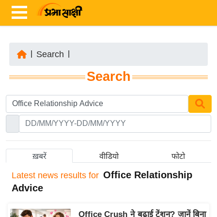
|
Search
|
ता
Search
ज़ा
ख
ब
र
रा
ष्ट्री
ख़बरें
वीडियो
फोटो
य
Office Relationship
Latest
news results for
अं
Advice
त
र्रा
Office Crush ने बढ़ाई टेंशन? जानें बिना
ष्ट्री