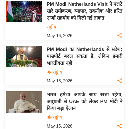
य
PM Modi Netherlands Visit ने पलटे
ब
सारे समीकरण, व्यापार, तकनीक और हरित
ज
ऊर्जा सहयोग को मिली नई ताकत
ट
राष्ट्रीय
खे
May 16, 2026
ल
PM Modi का Netherlands से संदेश:
क्रि
पासपोर्ट बदल सकता है, लेकिन हमारी
के
भारतीयता नहीं
ट
अंतर्राष्ट्रीय
I
May 16, 2026
P
L
भारत हमेशा आपके साथ खड़ा रहेगा,
2
अबूधाबी से UAE को लेकर PM मोदी ने
0
किया बड़ा ऐलान
2
अंतर्राष्ट्रीय
6
May 15, 2026
क्रा