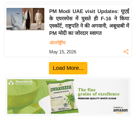
इ
PM Modi UAE visit Updates: यूएई
म
के एयरस्पेस में घुसते ही F-16 ने किया
ई
एस्कॉर्ट, राष्ट्रपति ने की अगवानी, अबूधाबी में
-
PM मोदी का जोरदार स्वागत
पे
अंतर्राष्ट्रीय
प
May 15, 2026
र
मि
Load More...
सा
ल
बे
मि
सा
ल
श