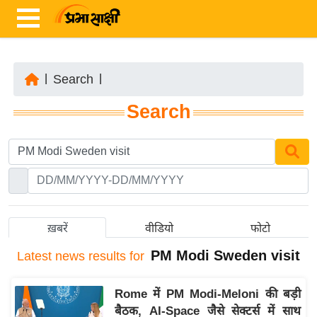
|
Search
|
ता
Search
ज़ा
ख
ब
र
रा
ष्ट्री
ख़बरें
वीडियो
फोटो
य
PM Modi Sweden visit
Latest
news results for
अं
त
Rome में PM Modi-Meloni की बड़ी
र्रा
बैठक, AI-Space जैसे सेक्टर्स में साथ
ष्ट्री