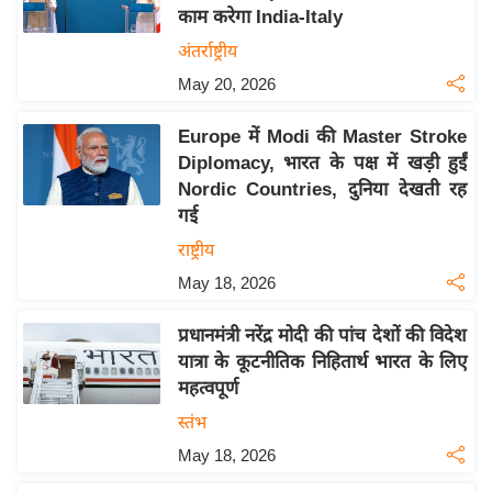
काम करेगा India-Italy
य
अंतर्राष्ट्रीय
बि
May 20, 2026
ज़
ने
Europe में Modi की Master Stroke
स
Diplomacy, भारत के पक्ष में खड़ी हुईं
उ
Nordic Countries, दुनिया देखती रह
द्यो
गई
ग
राष्ट्रीय
ज
May 18, 2026
ग
त
प्रधानमंत्री नरेंद्र मोदी की पांच देशों की विदेश
वि
यात्रा के कूटनीतिक निहितार्थ भारत के लिए
शे
महत्वपूर्ण
ष
स्तंभ
ज्ञ
May 18, 2026
रा