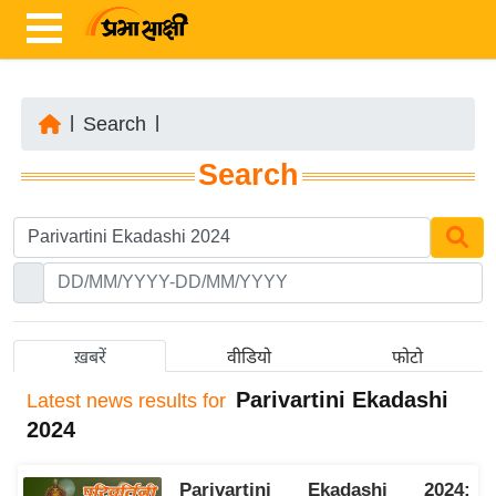
|
Search
|
ता
Search
ज़ा
ख
ब
र
रा
ष्ट्री
ख़बरें
वीडियो
फोटो
य
Parivartini Ekadashi
Latest
news results for
अं
2024
त
र्रा
Parivartini Ekadashi 2024:
ष्ट्री