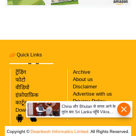
य
ब
ज
ट
खे
ल
क्रि
Quick Links
के
ट
ट्रेंडिंग
Archive
I
About us
फोटो
P
Disclaimer
वीडियो
Advertise with us
L
इंफ़ोग्राफ़िक
Privacy Policy
2
कार्टून
China और Bhutan से वापस आने के
RSS
Download App
0
तुरंत बाद Sri Lanka पहुँचे Vikram
Our Team
Misri, भारत के जबरदस्त दाँव से
2
दुनिया हुई हैरान
6
Copyright ©
Dwarikesh Informatics Limited.
All Rights Reserved.
क्रा