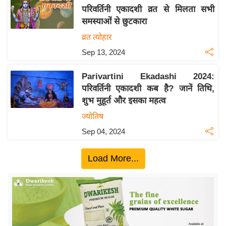
परिवर्तिनी एकादशी व्रत से मिलता सभी
य
समस्याओं से छुटकारा
बि
व्रत त्योहार
ज़
Sep 13, 2024
ने
स
Parivartini Ekadashi 2024:
उ
परिवर्तिनी एकादशी कब है? जानें तिथि,
द्यो
शुभ मुहूर्त और इसका महत्व
ग
ज्योतिष
ज
Sep 04, 2024
ग
त
Load More...
वि
शे
ष
ज्ञ
रा