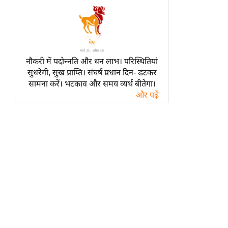
हॉलीवुड
फिल्म समीक्षा
Breaking
News
नौकरी में पदोन्नति और धन लाभ। परिस्थितियां
लाइफस्टाइल
सुधरेगी, सुख प्राप्ति। संघर्ष प्रधान दिन- डटकर
टेक्नॉलॉजी
सामना करें। भटकाव और समय व्यर्थ बीतेगा।
और पढ़ें
ब्यूटी/फैशन
घरेलू नुस्खे
पर्यटन स्थल
फिटनेस मंत्रा
रिलेशनशिप
राजनीति
विश्लेषण
समसामयिक
मातृभूमि