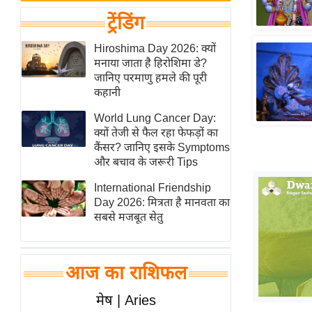
बजट
Hindi
ट्रेंडिंग
खेल
News
क्रिकेट
Hiroshima Day 2026: क्यों
Hindi
मनाया जाता है हिरोशिमा डे?
IPL
जानिए परमाणु हमले की पूरी
Videos
2026
कहानी
क्राइम
World Lung Cancer Day:
ई-पेपर
क्यों तेजी से फैल रहा फेफड़ों का
कैंसर? जानिए इसके Symptoms
मिसाल बेमिसाल
और बचाव के जरूरी Tips
शख्सियत
International Friendship
यंग इंडिया
Day 2026: मित्रता है मानवता का
साहित्य जगत
सबसे मजबूत सेतु
ऑटो वर्ल्ड
न्यूज ब्रीफ
आज का राशिफल
मनोरंजन जगत
मेष | Aries
बॉलीवुड