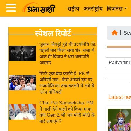
राष्ट्रीय
अंतर्राष्ट्रीय
बिज़नेस
Latest
ता
स्पेशल रिपोर्ट
News
|
Se
ज़ा
in
ख
जुबान बिगड़ी हुई थी उदयनिधि की,
Hindi
पहली बार मिला सवा शेर, सत्ता में
ब
आते ही विजय ने धरा थलापति
र
अवतार
Hindi
राष्ट्रीय
सिर्फ एक बंदा काफ़ी है: PK से
News
अंतर्राष्ट्रीय
ओवैसी तक...कैसे अकेले दम पर
Live
राजनीति का रुख बदलने में लगे ये
बिज़नेस
'लोन वॉरियर्स'
Latest
ne
उद्योग
Breaking
Chai Par Sameeksha: PM
जगत
News in
ने गाली देने वालों को किया माफ,
विशेषज्ञ
क्या Gen Z भी अब मोदी मोदी के
Hindi
नारे लगाएंगे?
राय