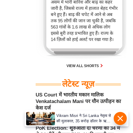
असम में भारी बारिश और बाढ़ का कहर
जारी है, जिससे राज्य में हालात बेहद गंभीर
बने हुए हैं। बाढ़ की चपेट में आने से अब
तक 95 लोगों की जान जा चुकी है, जबकि
563 गांवों के 1.6 लाख से अधिक लोग
इससे बुरी तरह प्रभावित हुए हैं। राज्य के
14 ज़िलों को हाई अलर्ट पर रखा गया है।
VIEW ALL SHORTS
लेटेस्ट न्यूज़
US Court में भारतीय मकान मालिक
Venkatachalam Mani पर यौन उत्पीड़न का
केस दर्ज
Vikram Misri ने Sri Lanka नेतृत्व से
Aug 06, 2026 9:41AM
अंतर्राष्ट्रीय
की मुलाकात, 35 करोड़ डॉलर के ऋण
समझौते का हुआ आदान-प्रदान
PoK Election: शुरुआती दो चरणों की 34 में